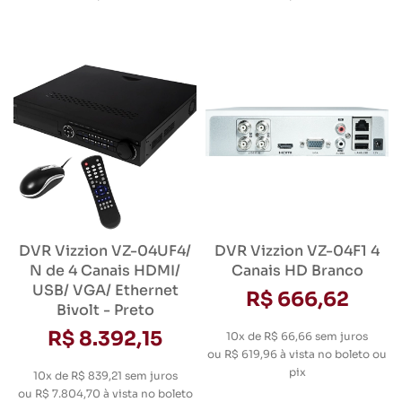
DVR Vizzion VZ-04UF4/
DVR Vizzion VZ-04F1 4
N de 4 Canais HDMI/
Canais HD Branco
USB/ VGA/ Ethernet
R$ 666,62
Bivolt - Preto
R$ 8.392,15
10x de R$ 66,66
sem juros
ou
R$ 619,96
à vista no boleto ou
pix
10x de R$ 839,21
sem juros
ou
R$ 7.804,70
à vista no boleto