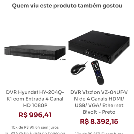
Quem viu este produto também gostou
DVR Hyundai HY-204Q-
DVR Vizzion VZ-04UF4/
K1 com Entrada 4 Canal
N de 4 Canais HDMI/
HD 1080P
USB/ VGA/ Ethernet
Bivolt - Preto
R$ 996,41
R$ 8.392,15
10x de R$ 99,64
sem juros
ou
R$ 926,66
à vista no boleto ou
10x de R$ 839,21
sem juros