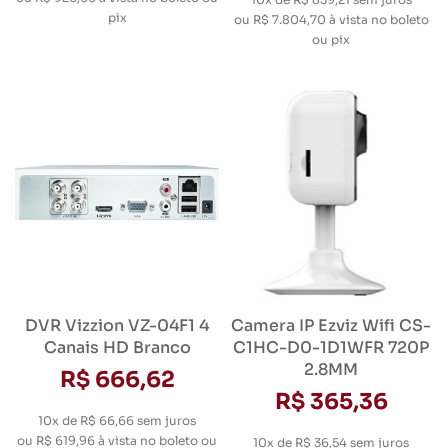
pix
ou
R$ 7.804,70
à vista no boleto
ou pix
DVR Vizzion VZ-04F1 4
Camera IP Ezviz Wifi CS-
Canais HD Branco
C1HC-D0-1D1WFR 720P
2.8MM
R$ 666,62
R$ 365,36
10x de R$ 66,66
sem juros
ou
R$ 619,96
à vista no boleto ou
10x de R$ 36,54
sem juros