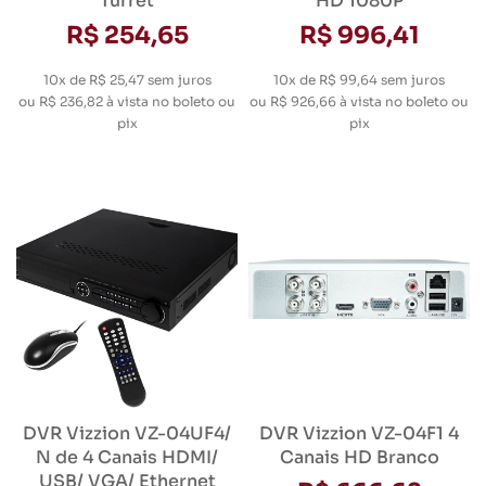
Turret
HD 1080P
R$ 254,65
R$ 996,41
10x de R$ 25,47
sem juros
10x de R$ 99,64
sem juros
ou
R$ 236,82
à vista no boleto ou
ou
R$ 926,66
à vista no boleto ou
pix
pix
DVR Vizzion VZ-04UF4/
DVR Vizzion VZ-04F1 4
N de 4 Canais HDMI/
Canais HD Branco
USB/ VGA/ Ethernet