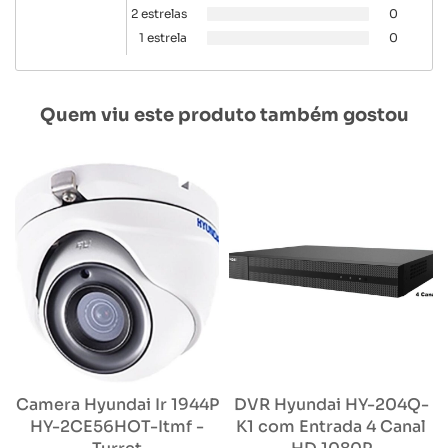
2 estrelas
0
1 estrela
0
Quem viu este produto também gostou
Camera Hyundai Ir 1944P
DVR Hyundai HY-204Q-
HY-2CE56HOT-Itmf -
K1 com Entrada 4 Canal