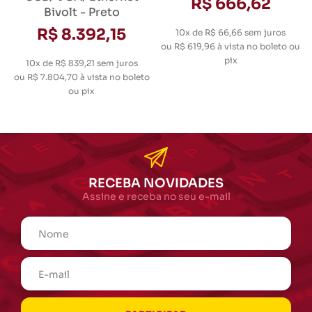
R$ 666,62
Bivolt - Preto
R$ 8.392,15
10x de R$ 66,66
sem juros
ou
R$ 619,96
à vista no boleto ou
pix
10x de R$ 839,21
sem juros
ou
R$ 7.804,70
à vista no boleto
ou pix
RECEBA NOVIDADES
Assine e receba no seu e-mail