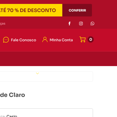
Eletrônicos
ças
0
Fale Conosco
Minha Conta
or de pilha
r portátil
4042-7121
e memória
4042-7121
er
Eletrônicos
ato@duascabecas.com.br
rde Claro
or de pilha
ca:
Casio