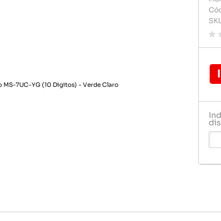
Carregador de celular
Carregado
Cód
Pilhas e 
SK
Celulares e acessórios
Cartão d
Rádio rel
Dvd play
Relogio
Fontes
Gps
Pendrive
In
Pilha
dis
Pilhas e 
Rádio rel
Relogio