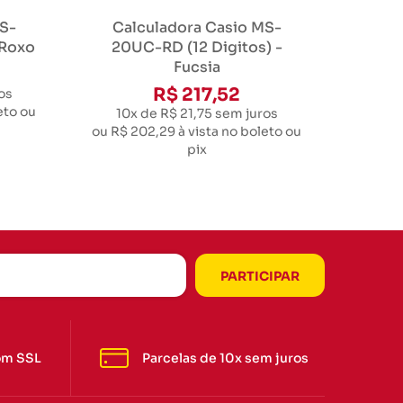
S-
Calculadora Casio MS-
 Roxo
20UC-RD (12 Digitos) -
Fucsia
R$ 217,52
os
eto ou
10x de R$ 21,75
sem juros
ou
R$ 202,29
à vista no boleto ou
pix
om SSL
Parcelas de 10x sem juros