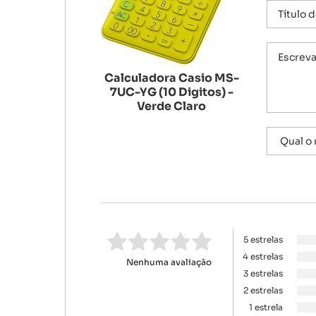
Calculadora Casio MS-
7UC-YG (10 Digitos) -
Verde Claro
5 estrelas
4 estrelas
Nenhuma avaliação
3 estrelas
2 estrelas
1 estrela