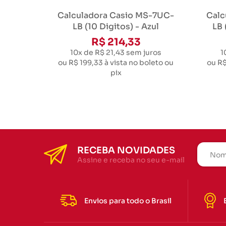
Calculadora Casio MS-7UC-
Calc
LB (10 Digitos) - Azul
LB 
R$ 214,33
10x de R$ 21,43
sem juros
1
ou
R$ 199,33
à vista no boleto ou
ou
R$
pix
RECEBA NOVIDADES
Assine e receba no seu e-mail
Envios para todo o Brasil