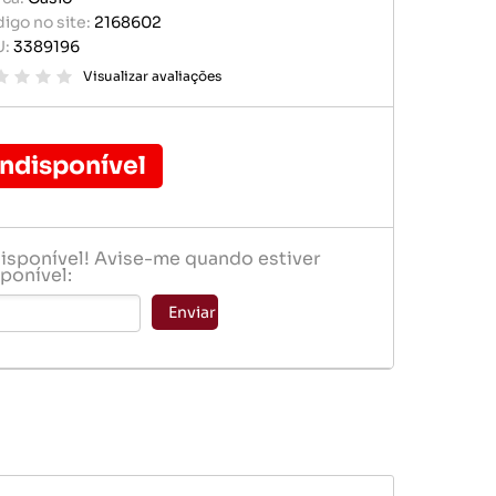
r portátil
igo no site:
2168602
baterias
U:
3389196
e memória
ógio
Visualizar avaliações
er
Indisponível
disponível! Avise-me quando estiver
ponível:
baterias
Enviar
ógio