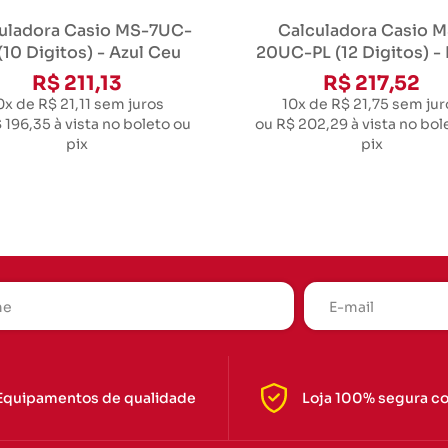
uladora Casio MS-7UC-
Calculadora Casio M
(10 Digitos) - Azul Ceu
20UC-PL (12 Digitos) -
R$ 211,13
R$ 217,52
0x de R$ 21,11
sem juros
10x de R$ 21,75
sem jur
 196,35
à vista no boleto ou
ou
R$ 202,29
à vista no bol
pix
pix
Equipamentos de qualidade
Loja 100% segura c