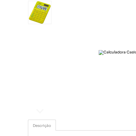
Ar e Ventilação
Esporte e lazer
Eletroportáteis
Informática
Papelaria
Saúde e beleza
Segurança e monitoramento
Som e imagem
Ar e Ventilação
Eletroportáteis
Descrição