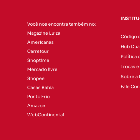
INSTIT
Você nos encontra também no:
Magazine Luiza
Código 
Americanas
Hub Dua
Carrefour
Política
Shoptime
Trocas e
Mercado livre
Sobre a
Shopee
Fale Co
Casas Bahia
Ponto Frio
Amazon
WebContinental