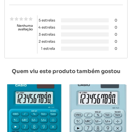
5 estrelas
0
Nenhuma
4 estrelas
0
avaliação
3 estrelas
0
2 estrelas
0
1 estrela
0
Quem viu este produto também gostou