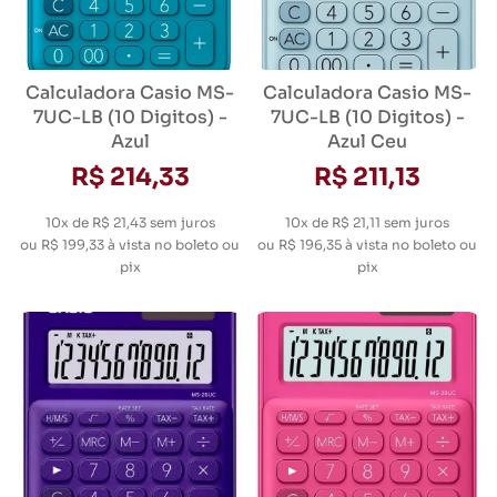
Calculadora Casio MS-
Calculadora Casio MS-
7UC-LB (10 Digitos) -
7UC-LB (10 Digitos) -
Azul
Azul Ceu
R$ 214,33
R$ 211,13
10x de R$ 21,43
sem juros
10x de R$ 21,11
sem juros
ou
R$ 199,33
à vista no boleto ou
ou
R$ 196,35
à vista no boleto ou
pix
pix