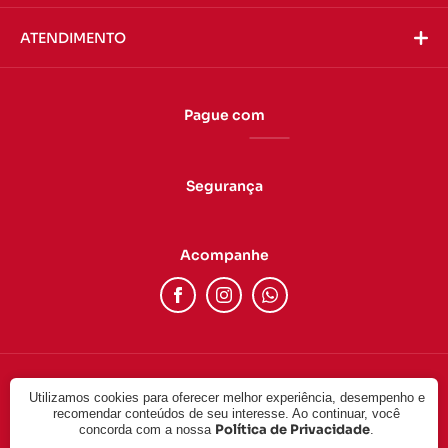
ATENDIMENTO
Pague com
Segurança
Acompanhe
Utilizamos cookies para oferecer melhor experiência, desempenho e
© 2022 - DUAS CABEÇAS LTDA. CNPJ: 24.757.092/0001-17. Todos
recomendar conteúdos de seu interesse. Ao continuar, você
os direitos reservados.
Política de Privacidade
concorda com a nossa
.