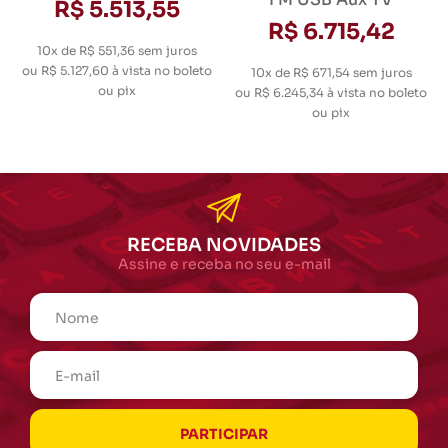
R$ 5.513,55
R$ 6.715,42
10x de R$ 551,36
sem juros
ou
R$ 5.127,60
à vista no boleto
10x de R$ 671,54
sem juros
ou pix
ou
R$ 6.245,34
à vista no boleto
ou pix
RECEBA NOVIDADES
Assine e receba no seu e-mail