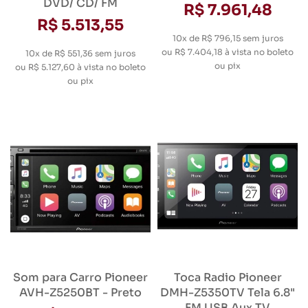
DVD/ CD/ FM
R$ 7.961,48
R$ 5.513,55
10x de R$ 796,15
sem juros
ou
R$ 7.404,18
à vista no boleto
10x de R$ 551,36
sem juros
ou pix
ou
R$ 5.127,60
à vista no boleto
ou pix
Som para Carro Pioneer
Toca Radio Pioneer
AVH-Z5250BT - Preto
DMH-Z5350TV Tela 6.8"
FM USB Aux TV