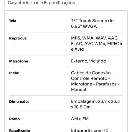
Características e Especificações
TFT Touch Screen de
Tela
6.95" WVGA
MP3, WMA, WAV, AAC,
Reproduz
FLAC, AVC WMV, MPEG4
e Xvid
Externo, incluído
Microfone
Cabos de Conexão -
Inclui
Controle Remoto -
Microfone - Parafusos -
Manual
Embalagem: 23.7 x 23.3
Dimensões
x 18.5 Cm
AM e FM
Rádio
Integrado, com 10
Equalizador