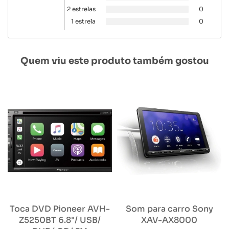
2 estrelas
0
1 estrela
0
Quem viu este produto também gostou
Toca DVD Pioneer AVH-
Som para carro Sony
Z5250BT 6.8"/ USB/
XAV-AX8000