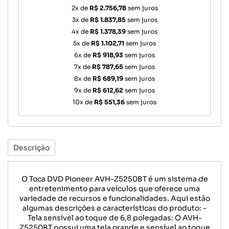
2x de
R$ 2.756,78
sem juros
3x de
R$ 1.837,85
sem juros
4x de
R$ 1.378,39
sem juros
5x de
R$ 1.102,71
sem juros
6x de
R$ 918,93
sem juros
7x de
R$ 787,65
sem juros
8x de
R$ 689,19
sem juros
9x de
R$ 612,62
sem juros
10x de
R$ 551,36
sem juros
Descrição
O Toca DVD Pioneer AVH-Z5250BT é um sistema de
entretenimento para veículos que oferece uma
variedade de recursos e funcionalidades. Aqui estão
algumas descrições e características do produto: -
Tela sensível ao toque de 6,8 polegadas: O AVH-
Z5250BT possui uma tela grande e sensível ao toque