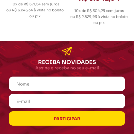
10x de R$ 671,54
sem juros
ou
R$ 6.245,34
à vista no boleto
10x de R$ 304,29
sem juros
ou pix
ou
R$ 2.829,93
à vista no boleto
ou pix
RECEBA NOVIDADES
Assine e receba no seu e-mail