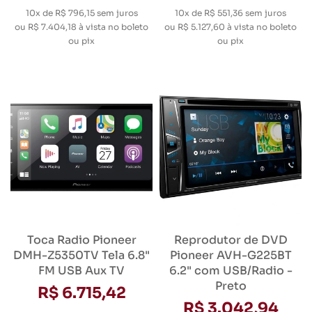
10x de R$ 796,15
sem juros
10x de R$ 551,36
sem juros
ou
R$ 7.404,18
à vista no boleto
ou
R$ 5.127,60
à vista no boleto
ou pix
ou pix
Toca Radio Pioneer
Reprodutor de DVD
DMH-Z5350TV Tela 6.8"
Pioneer AVH-G225BT
FM USB Aux TV
6.2" com USB/Radio -
Preto
R$ 6.715,42
R$ 3.042,94