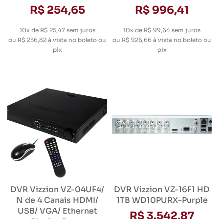
R$ 254,65
R$ 996,41
10x de R$ 25,47
sem juros
10x de R$ 99,64
sem juros
ou
R$ 236,82
à vista no boleto ou
ou
R$ 926,66
à vista no boleto ou
pix
pix
DVR Vizzion VZ-04UF4/
DVR Vizzion VZ-16F1 HD
N de 4 Canais HDMI/
1TB WD10PURX-Purple
USB/ VGA/ Ethernet
R$ 3.542,87