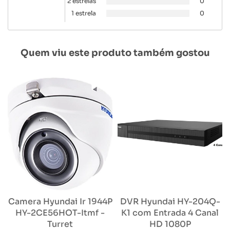
2 estrelas
0
1 estrela
0
Quem viu este produto também gostou
Camera Hyundai Ir 1944P
DVR Hyundai HY-204Q-
HY-2CE56HOT-Itmf -
K1 com Entrada 4 Canal
Turret
HD 1080P