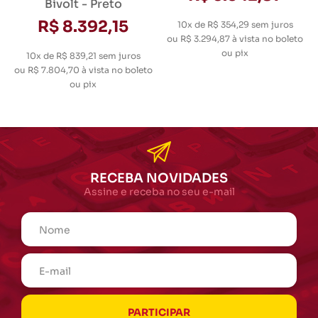
Bivolt - Preto
R$ 8.392,15
10x de R$ 354,29
sem juros
ou
R$ 3.294,87
à vista no boleto
ou pix
10x de R$ 839,21
sem juros
ou
R$ 7.804,70
à vista no boleto
ou pix
RECEBA NOVIDADES
Assine e receba no seu e-mail