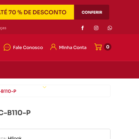
Eletrônicos
ças
0
Fale Conosco
Minha Conta
or de pilha
r portátil
4042-7121
e memória
4042-7121
er
Eletrônicos
ato@duascabecas.com.br
-B110-P
HC-B110-P
or de pilha
ca:
Hilook