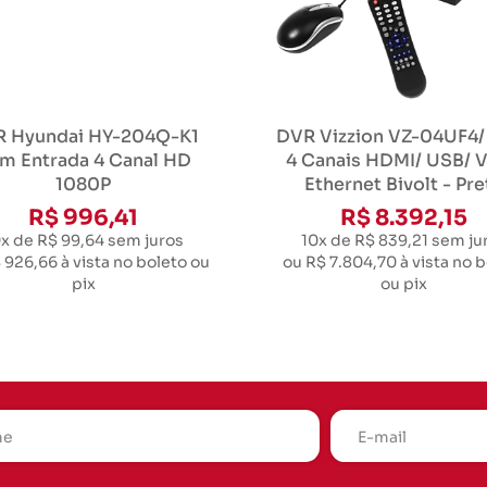
 Hyundai HY-204Q-K1
DVR Vizzion VZ-04UF4/
m Entrada 4 Canal HD
4 Canais HDMI/ USB/ 
1080P
Ethernet Bivolt - Pre
R$ 996,41
R$ 8.392,15
x de R$ 99,64
sem juros
10x de R$ 839,21
sem ju
 926,66
à vista no boleto ou
ou
R$ 7.804,70
à vista no 
pix
ou pix