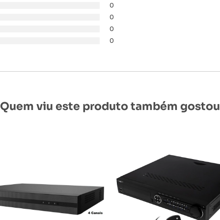
0
0
0
0
Quem viu este produto também gostou