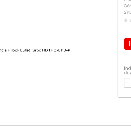
Carregador de celular
Carregado
Cód
Pilhas e 
SK
Celulares e acessórios
Cartão d
Rádio rel
Dvd play
Relogio
Fontes
Gps
Pendrive
In
Pilha
dis
Pilhas e 
Rádio rel
Relogio