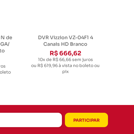
 N de
DVR Vizzion VZ-04F1 4
VGA/
Canais HD Branco
to
R$ 666,62
10x de R$ 66,66
sem juros
ou
R$ 619,96
à vista no boleto ou
ros
pix
boleto