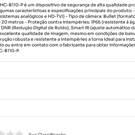
 THC-B110-P é um dispositivo de segurança de alta qualidade p
gumas características e especificações principais do produto: 
sistemas analógicos e HD-TVI) - Tipo de câmera: Bullet (formato
é 20 metros - Proteção contra intempéries: IP66 (resistente à á
: DNR (Redução Digital de Ruído), Smart IR (ajuste automático d
 excelente qualidade de imagem, mesmo em condições de baixa
rução robusta e resistente a intempéries a torna ideal para ins
rio ou entre em contato com o fabricante para obter informaçõe
C-B110-P.
Sua Classificação