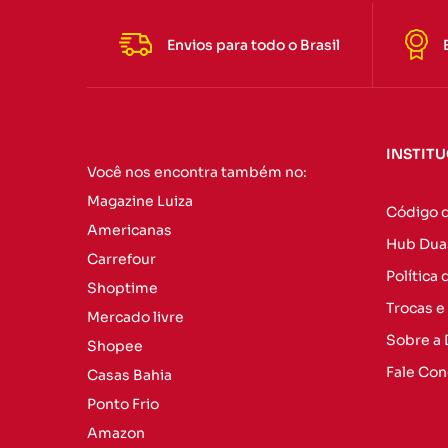
Envios para todo o Brasil
INSTIT
Você nos encontra também no:
Magazine Luiza
Código 
Americanas
Hub Dua
Carrefour
Política
Shoptime
Trocas e
Mercado livre
Sobre a
Shopee
Fale Co
Casas Bahia
Ponto Frio
Amazon