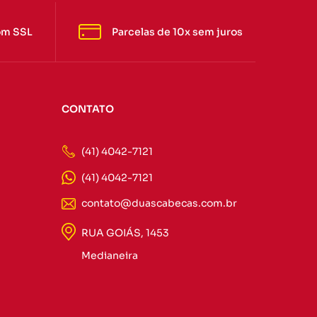
om SSL
Parcelas de 10x sem juros
CONTATO
(41) 4042-7121
(41) 4042-7121
contato@duascabecas.com.br
RUA GOIÁS, 1453
Medianeira