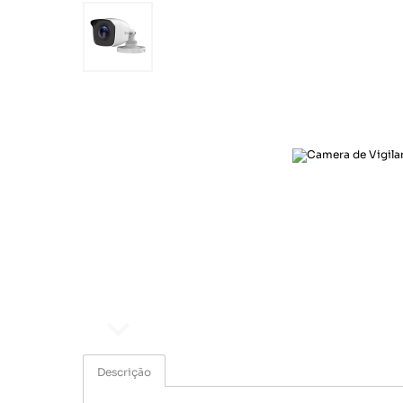
Ar e Ventilação
Esporte e lazer
Eletroportáteis
Informática
Papelaria
Saúde e beleza
Segurança e monitoramento
Som e imagem
Ar e Ventilação
Eletroportáteis
Descrição