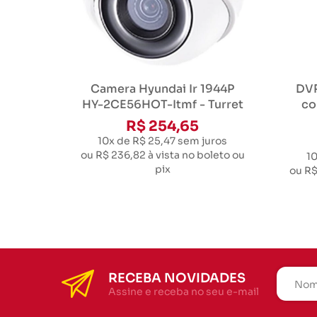
Camera Hyundai Ir 1944P
DVR
HY-2CE56HOT-Itmf - Turret
co
R$ 254,65
10x de R$ 25,47
sem juros
ou
R$ 236,82
à vista no boleto ou
10
pix
ou
R$
RECEBA NOVIDADES
Assine e receba no seu e-mail