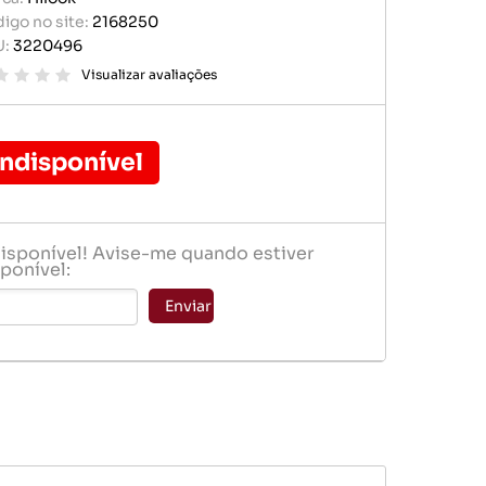
r portátil
igo no site:
2168250
baterias
U:
3220496
e memória
ógio
Visualizar avaliações
er
Indisponível
disponível! Avise-me quando estiver
ponível:
baterias
Enviar
ógio