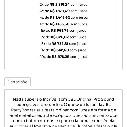
2x de
R$ 2.891,24
sem juros
3x de
R$ 1.927,49
sem juros
4x de
R$ 1.445,62
sem juros
5x de
R$ 1.156,50
sem juros
6x de
R$ 963,75
sem juros
7x de
R$ 826,07
sem juros
8x de
R$ 722,81
sem juros
9x de
R$ 642,50
sem juros
10x de
R$ 578,25
sem juros
Descrição
Nada supera o incrível som JBL Original Pro Sound
com graves profundos. O show de luzes da JBL
PartyBox faz sua festa brilhar com luzes em forma de
anel e efeitos estroboscópicos que são sincronizados
com a batida da música para criar uma experiência
audiovisual imersiva de verdade. Turbine a festa o dia