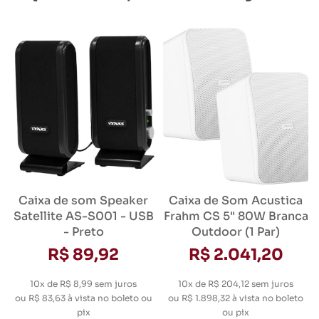
Caixa de som Speaker
Caixa de Som Acustica
Satellite AS-S001 - USB
Frahm CS 5" 80W Branca
- Preto
Outdoor (1 Par)
R$ 89,92
R$ 2.041,20
10x de R$ 8,99
sem juros
10x de R$ 204,12
sem juros
ou
R$ 83,63
à vista no boleto ou
ou
R$ 1.898,32
à vista no boleto
pix
ou pix