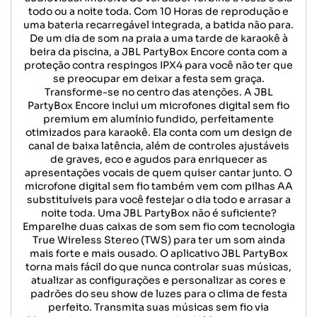
todo ou a noite toda. Com 10 Horas de reprodução e
uma bateria recarregável integrada, a batida não para.
De um dia de som na praia a uma tarde de karaokê à
beira da piscina, a JBL PartyBox Encore conta com a
proteção contra respingos IPX4 para você não ter que
se preocupar em deixar a festa sem graça.
Transforme-se no centro das atenções. A JBL
PartyBox Encore inclui um microfones digital sem fio
premium em alumínio fundido, perfeitamente
otimizados para karaokê. Ela conta com um design de
canal de baixa latência, além de controles ajustáveis
de graves, eco e agudos para enriquecer as
apresentações vocais de quem quiser cantar junto. O
microfone digital sem fio também vem com pilhas AA
substituíveis para você festejar o dia todo e arrasar a
noite toda. Uma JBL PartyBox não é suficiente?
Emparelhe duas caixas de som sem fio com tecnologia
True Wireless Stereo (TWS) para ter um som ainda
mais forte e mais ousado. O aplicativo JBL PartyBox
torna mais fácil do que nunca controlar suas músicas,
atualizar as configurações e personalizar as cores e
padrões do seu show de luzes para o clima de festa
perfeito. Transmita suas músicas sem fio via