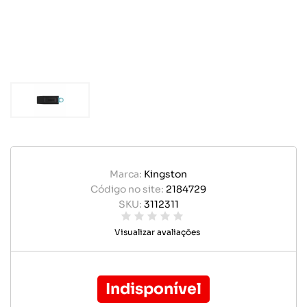
Marca:
Kingston
Código no site:
2184729
SKU:
3112311
Visualizar avaliações
Indisponível