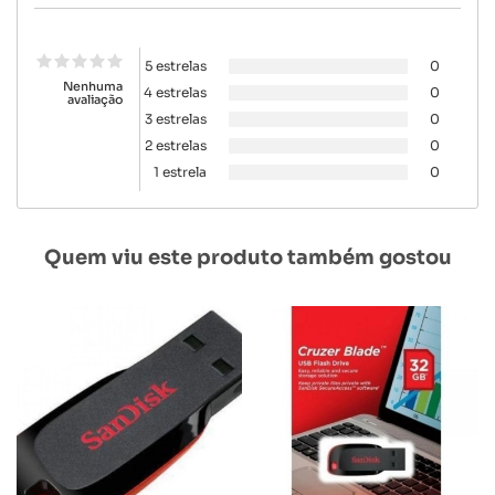
5 estrelas
0
Nenhuma
4 estrelas
0
avaliação
3 estrelas
0
2 estrelas
0
1 estrela
0
Quem viu este produto também gostou