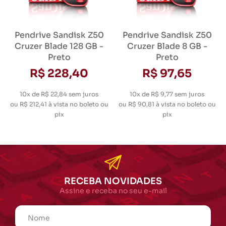
Pendrive Sandisk Z50
Pendrive Sandisk Z50
Cruzer Blade 128 GB -
Cruzer Blade 8 GB -
Preto
Preto
R$ 228,40
R$ 97,65
10x de R$ 22,84
sem juros
10x de R$ 9,77
sem juros
ou
R$ 212,41
à vista no boleto ou
ou
R$ 90,81
à vista no boleto ou
pix
pix
RECEBA NOVIDADES
Assine e receba no seu e-mail