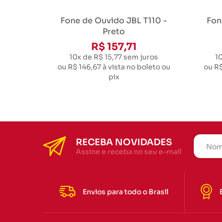
Fone de Ouvido JBL T110 -
Fon
Preto
R$ 157,71
10x de R$ 15,77
sem juros
1
ou
R$ 146,67
à vista no boleto ou
ou
R$
pix
RECEBA NOVIDADES
Assine e receba no seu e-mail
Envios para todo o Brasil