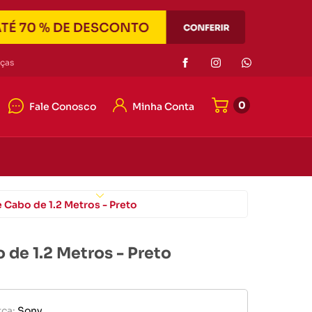
Eletrônicos
ças
0
Fale Conosco
Minha Conta
or de pilha
r portátil
4042-7121
e memória
4042-7121
er
Eletrônicos
ato@duascabecas.com.br
abo de 1.2 Metros - Preto
e 1.2 Metros - Preto
or de pilha
ca:
Sony