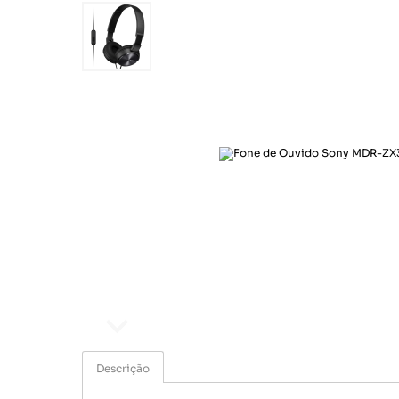
Ar e Ventilação
Esporte e lazer
Eletroportáteis
Informática
Papelaria
Saúde e beleza
Segurança e monitoramento
Som e imagem
Ar e Ventilação
Eletroportáteis
Descrição