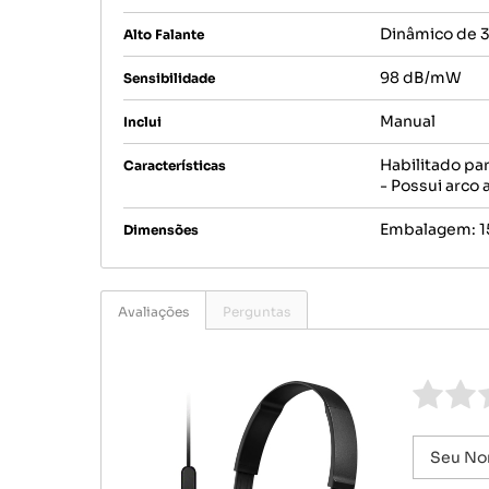
Dinâmico de
Alto Falante
98 dB/mW
Sensibilidade
Manual
Inclui
Habilitado pa
Características
- Possui arco
Embalagem: 15
Dimensões
Avaliações
Perguntas