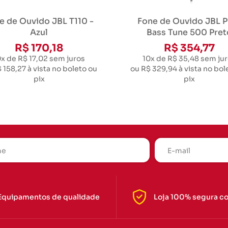
e de Ouvido JBL T110 -
Fone de Ouvido JBL P
Azul
Bass Tune 500 Pret
R$ 170,18
R$ 354,77
0x de R$ 17,02
sem juros
10x de R$ 35,48
sem jur
 158,27
à vista no boleto ou
ou
R$ 329,94
à vista no bol
pix
pix
Equipamentos de qualidade
Loja 100% segura c