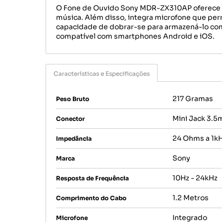
O Fone de Ouvido Sony MDR-ZX310AP oferece so
música. Além disso, integra microfone que per
capacidade de dobrar-se para armazená-lo com 
compatível com smartphones Android e iOS.
Características e Especificações
217 Gramas
Peso Bruto
Mini Jack 3.
Conector
24 Ohms a 1k
Impedância
Sony
Marca
10Hz - 24kHz
Resposta de Frequência
1.2 Metros
Comprimento do Cabo
Integrado
Microfone