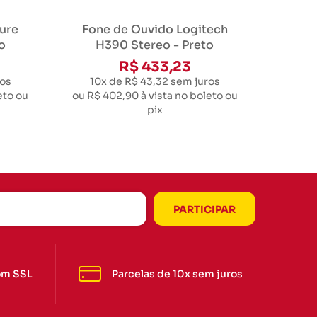
ure
Fone de Ouvido Logitech
o
H390 Stereo - Preto
R$ 433,23
os
10x de R$ 43,32
sem juros
eto ou
ou
R$ 402,90
à vista no boleto ou
pix
om SSL
Parcelas de 10x sem juros