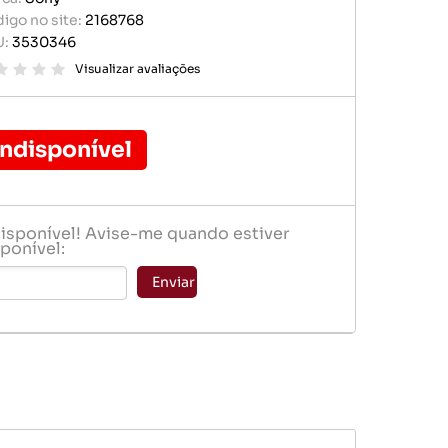
r portátil
igo no site:
2168768
baterias
U:
3530346
e memória
ógio
Visualizar avaliações
er
Indisponível
disponível! Avise-me quando estiver
ponível:
baterias
Enviar
ógio