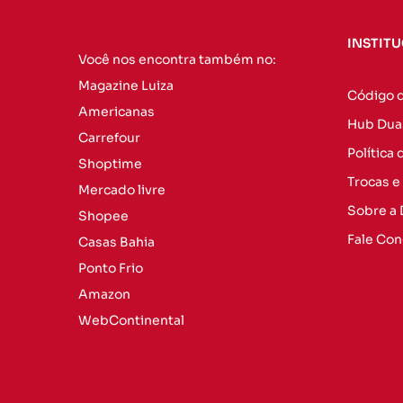
INSTIT
Você nos encontra também no:
Magazine Luiza
Código 
Americanas
Hub Dua
Carrefour
Política
Shoptime
Trocas e
Mercado livre
Sobre a
Shopee
Fale Co
Casas Bahia
Ponto Frio
Amazon
WebContinental