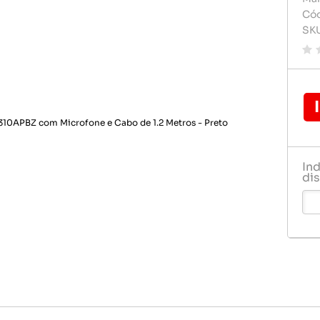
Carregador de celular
Carregado
Cód
Pilhas e 
SK
Celulares e acessórios
Cartão d
Rádio rel
Dvd play
Relogio
Fontes
Gps
Pendrive
In
Pilha
dis
Pilhas e 
Rádio rel
Relogio