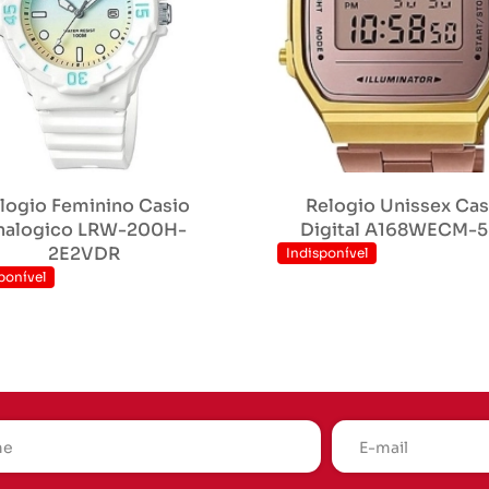
logio Feminino Casio
Relogio Unissex Cas
nalogico LRW-200H-
Digital A168WECM-
2E2VDR
Indisponível
ponível