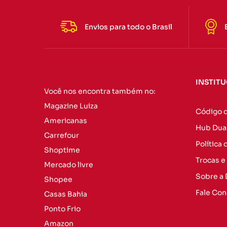
Envios para todo o Brasil
INSTIT
Você nos encontra também no:
Magazine Luiza
Código 
Americanas
Hub Dua
Carrefour
Política
Shoptime
Trocas e
Mercado livre
Sobre a
Shopee
Fale Co
Casas Bahia
Ponto Frio
Amazon