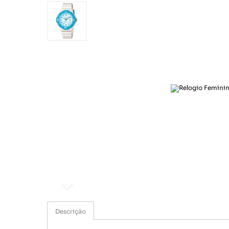
Ar e Ventilação
Esporte e lazer
Eletroportáteis
Informática
Papelaria
Saúde e beleza
Segurança e monitoramento
Som e imagem
Ar e Ventilação
Eletroportáteis
Descrição