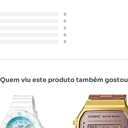
0
0
0
0
0
Quem viu este produto também gostou