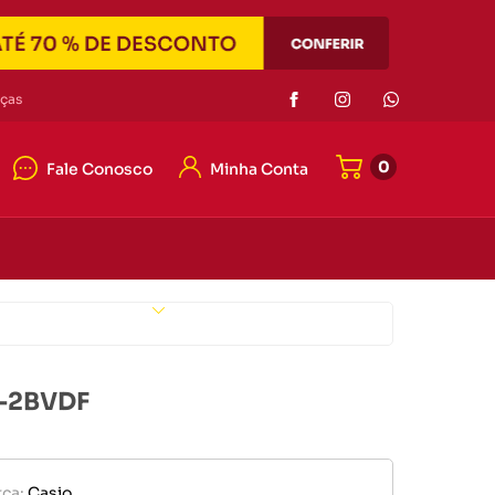
Eletrônicos
ças
0
Fale Conosco
Minha Conta
or de pilha
r portátil
4042-7121
e memória
4042-7121
er
Eletrônicos
ato@duascabecas.com.br
H-2BVDF
or de pilha
ca:
Casio