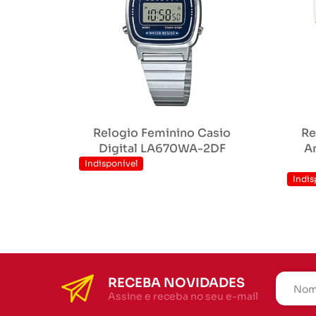
Relogio Feminino Casio
Re
Digital LA670WA-2DF
A
Indisponível
Indis
RECEBA NOVIDADES
Assine e receba no seu e-mail