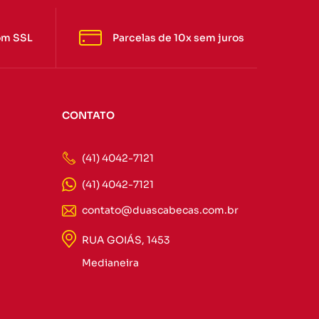
om SSL
Parcelas de 10x sem juros
CONTATO
(41) 4042-7121
(41) 4042-7121
contato@duascabecas.com.br
RUA GOIÁS, 1453
Medianeira