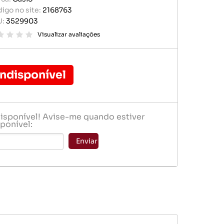
r portátil
igo no site:
2168763
baterias
U:
3529903
e memória
ógio
Visualizar avaliações
er
Indisponível
disponível! Avise-me quando estiver
ponível:
baterias
Enviar
ógio