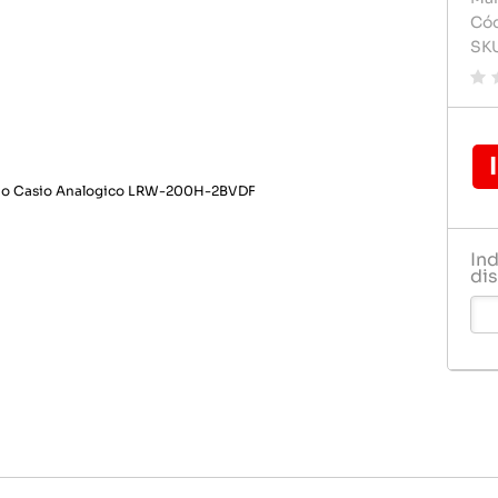
Carregador de celular
Carregado
Cód
Pilhas e 
SK
Celulares e acessórios
Cartão d
Rádio rel
Dvd play
Relogio
Fontes
Gps
Pendrive
In
Pilha
dis
Pilhas e 
Rádio rel
Relogio