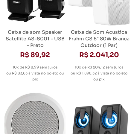
Caixa de som Speaker
Caixa de Som Acustica
Satellite AS-S001 - USB
Frahm CS 5" 80W Branca
- Preto
Outdoor (1 Par)
R$ 89,92
R$ 2.041,20
10x de R$ 8,99
sem juros
10x de R$ 204,12
sem juros
ou
R$ 83,63
à vista no boleto ou
ou
R$ 1.898,32
à vista no boleto
pix
ou pix