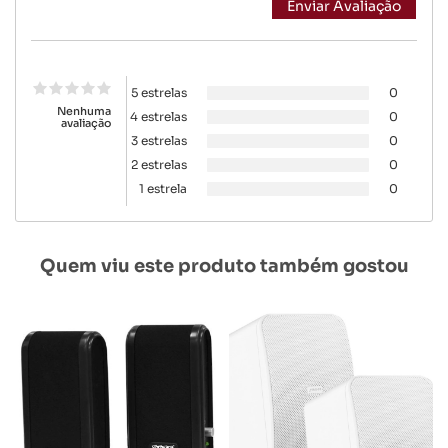
5 estrelas
0
Nenhuma
4 estrelas
0
avaliação
3 estrelas
0
2 estrelas
0
1 estrela
0
Quem viu este produto também gostou