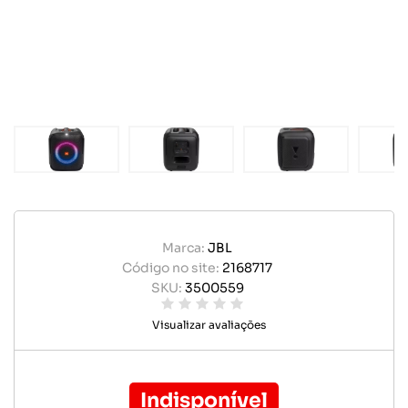
Marca:
JBL
Código no site:
2168717
SKU:
3500559
Visualizar avaliações
Indisponível