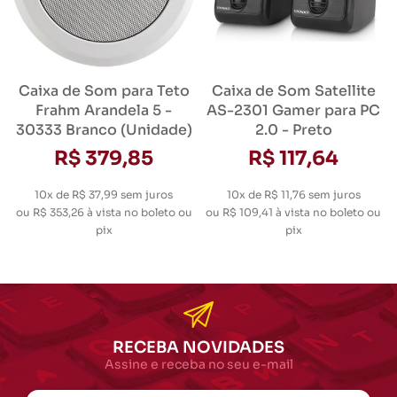
Caixa de Som para Teto
Caixa de Som Satellite
Frahm Arandela 5 -
AS-2301 Gamer para PC
30333 Branco (Unidade)
2.0 - Preto
R$ 379,85
R$ 117,64
10x de R$ 37,99
sem juros
10x de R$ 11,76
sem juros
ou
R$ 353,26
à vista no boleto ou
ou
R$ 109,41
à vista no boleto ou
pix
pix
RECEBA NOVIDADES
Assine e receba no seu e-mail