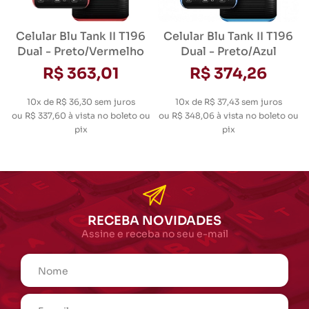
Celular Blu Tank II T196
Celular Blu Tank II T196
Dual - Preto/Vermelho
Dual - Preto/Azul
R$ 363,01
R$ 374,26
10x de R$ 36,30
sem juros
10x de R$ 37,43
sem juros
ou
R$ 337,60
à vista no boleto ou
ou
R$ 348,06
à vista no boleto ou
pix
pix
RECEBA NOVIDADES
Assine e receba no seu e-mail