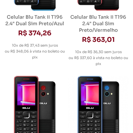
Celular Blu Tank II T196
Celular Blu Tank II T196
2.4" Dual Sim Preto/Azul
2.4" Dual Sim
Preto/Vermelho
R$ 374,26
R$ 363,01
10x de R$ 37,43
sem juros
ou
R$ 348,06
à vista no boleto ou
10x de R$ 36,30
sem juros
pix
ou
R$ 337,60
à vista no boleto ou
pix