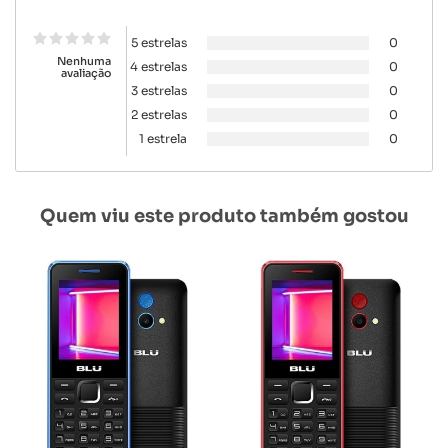
5 estrelas
0
Nenhuma
4 estrelas
0
avaliação
3 estrelas
0
2 estrelas
0
1 estrela
0
Quem viu este produto também gostou