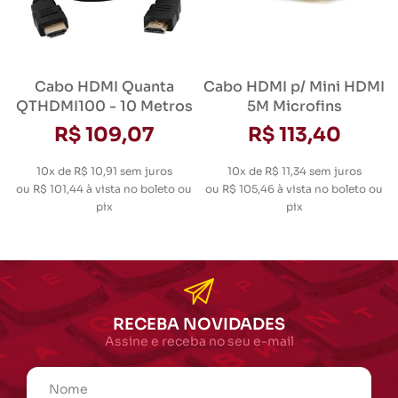
Cabo HDMI Quanta
Cabo HDMI p/ Mini HDMI
QTHDMI100 - 10 Metros
5M Microfins
R$ 109,07
R$ 113,40
10x de R$ 10,91
sem juros
10x de R$ 11,34
sem juros
ou
R$ 101,44
à vista no boleto ou
ou
R$ 105,46
à vista no boleto ou
pix
pix
RECEBA NOVIDADES
Assine e receba no seu e-mail