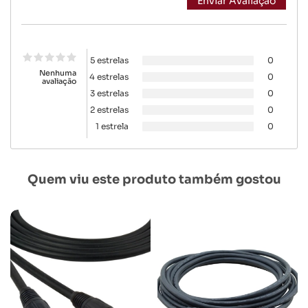
5 estrelas
0
Nenhuma
4 estrelas
0
avaliação
3 estrelas
0
2 estrelas
0
1 estrela
0
Quem viu este produto também gostou