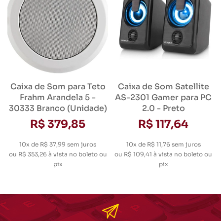
Caixa de Som para Teto
Caixa de Som Satellite
Frahm Arandela 5 -
AS-2301 Gamer para PC
30333 Branco (Unidade)
2.0 - Preto
R$ 379,85
R$ 117,64
10x de R$ 37,99
sem juros
10x de R$ 11,76
sem juros
ou
R$ 353,26
à vista no boleto ou
ou
R$ 109,41
à vista no boleto ou
pix
pix