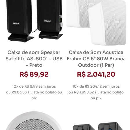
Caixa de som Speaker
Caixa de Som Acustica
Satellite AS-S001 - USB
Frahm CS 5" 80W Branca
- Preto
Outdoor (1 Par)
R$ 89,92
R$ 2.041,20
10x de R$ 8,99
sem juros
10x de R$ 204,12
sem juros
ou
R$ 83,63
à vista no boleto ou
ou
R$ 1.898,32
à vista no boleto
pix
ou pix