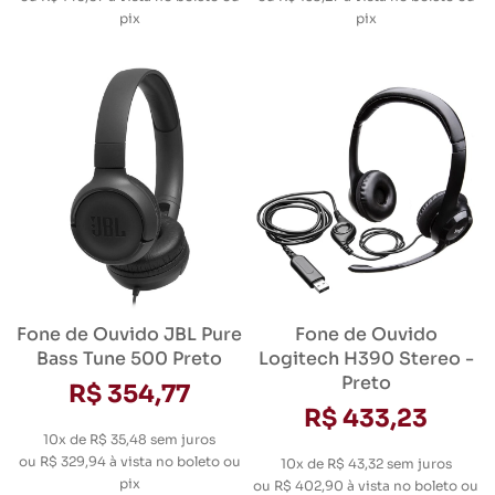
pix
pix
Fone de Ouvido JBL Pure
Fone de Ouvido
Bass Tune 500 Preto
Logitech H390 Stereo -
Preto
R$ 354,77
R$ 433,23
10x de R$ 35,48
sem juros
ou
R$ 329,94
à vista no boleto ou
10x de R$ 43,32
sem juros
pix
ou
R$ 402,90
à vista no boleto ou