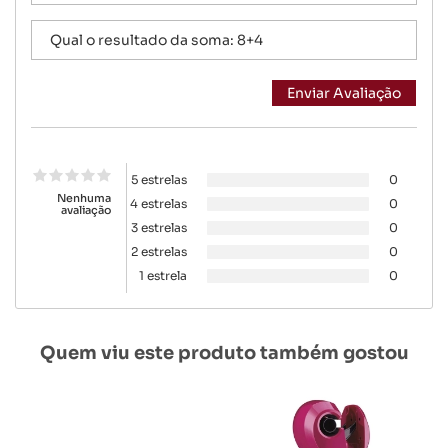
5 estrelas
0
Nenhuma
4 estrelas
0
avaliação
3 estrelas
0
2 estrelas
0
1 estrela
0
Quem viu este produto também gostou