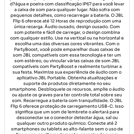
d?água e poeira com classificação IP67 para você levar
a caixa de som para qualquer lugar. Não sofra com
pequenos detalhes, como recarregar a bateria. O JBL
Flip 6 oferece até 12 Horas de reprodução com uma
única recarga. Áudio ousado, design ousado. Com
som potente e fácil de carregar, o design combina
com qualquer estilo. Use na vertical ou na horizontal e
escolha uma das diversas cores vibrantes. Com o
PartyBoost, você pode emparelhar duas caixas de
som JBL compatíveis com essa tecnologia e ter um
som estéreo, ou vincular várias caixas de som JBL
compatíveis com PartyBoost e realmente turbinar a
sua festa. Maximize sua experiência de áudio com o
aplicativo JBL Portable. Obtenha atualizações e
suporte de produtos diretamente no seu
smartphone. Desbloqueie os recursos, amplie o áudio
ou ajuste os graves para ter controle total sobre seu
som. Recarregue a bateria com tranquilidade. O JBL
Flip 6 oferece proteção de carregamento USB-C. Isso
significa que um som de lembrete o alertará para
desconectar se o conector detectar água, sal ou
qualquer outro produto químico. Conecte até 2
smartphones ou tablets ao alto-falante sem o uso de