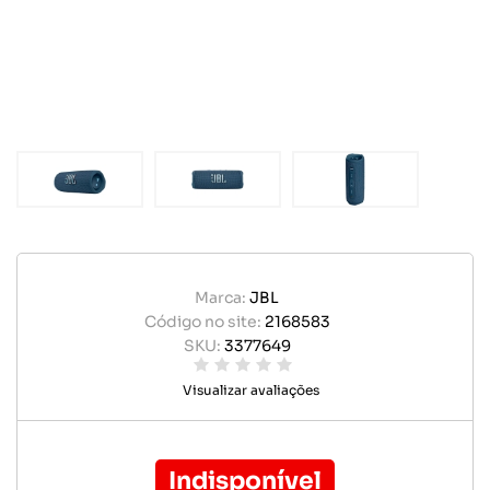
Marca:
JBL
Código no site:
2168583
SKU:
3377649
Visualizar avaliações
Indisponível