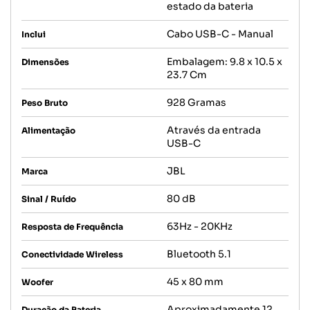
estado da bateria
Cabo USB-C - Manual
Inclui
Embalagem: 9.8 x 10.5 x
Dimensões
23.7 Cm
928 Gramas
Peso Bruto
Através da entrada
Alimentação
USB-C
JBL
Marca
80 dB
Sinal / Ruído
63Hz - 20KHz
Resposta de Frequência
Bluetooth 5.1
Conectividade Wireless
45 x 80 mm
Woofer
Aproximadamente 12
Duração da Bateria