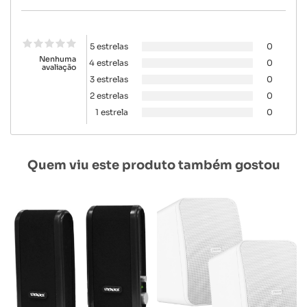
5 estrelas
0
Nenhuma
4 estrelas
0
avaliação
3 estrelas
0
2 estrelas
0
1 estrela
0
Quem viu este produto também gostou