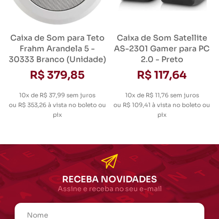
Caixa de Som para Teto
Caixa de Som Satellite
Frahm Arandela 5 -
AS-2301 Gamer para PC
30333 Branco (Unidade)
2.0 - Preto
R$ 379,85
R$ 117,64
10x de R$ 37,99
sem juros
10x de R$ 11,76
sem juros
ou
R$ 353,26
à vista no boleto ou
ou
R$ 109,41
à vista no boleto ou
pix
pix
RECEBA NOVIDADES
Assine e receba no seu e-mail