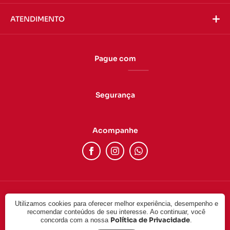
ATENDIMENTO
Pague com
Segurança
Acompanhe
Utilizamos cookies para oferecer melhor experiência, desempenho e
© 2022 - DUAS CABEÇAS LTDA. CNPJ: 24.757.092/0001-17. Todos
recomendar conteúdos de seu interesse. Ao continuar, você
os direitos reservados.
Política de Privacidade
concorda com a nossa
.