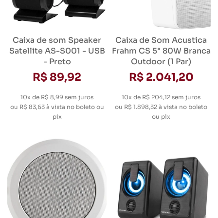
Caixa de som Speaker
Caixa de Som Acustica
Satellite AS-S001 - USB
Frahm CS 5" 80W Branca
- Preto
Outdoor (1 Par)
R$ 89,92
R$ 2.041,20
10x de R$ 8,99
sem juros
10x de R$ 204,12
sem juros
ou
R$ 83,63
à vista no boleto ou
ou
R$ 1.898,32
à vista no boleto
pix
ou pix