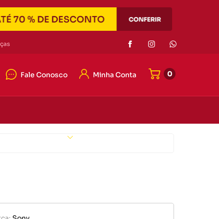
Eletrônicos
ças
0
Fale Conosco
Minha Conta
or de pilha
r portátil
4042-7121
e memória
4042-7121
er
Eletrônicos
ato@duascabecas.com.br
or de pilha
ca:
Sony