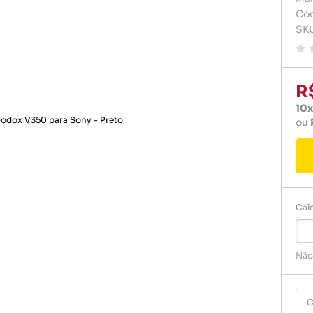
Carregador de celular
Carregado
Cód
Pilhas e 
SK
Celulares e acessórios
Cartão d
Rádio rel
Dvd play
Relogio
Fontes
R
10x
Gps
ou
Pendrive
Pilha
Pilhas e 
Calc
Rádio rel
Relogio
Não
C