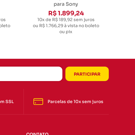
para Sony
R$ 1.899,24
ros
10x de R$ 189,92
sem juros
oleto
ou
R$ 1.766,29
à vista no boleto
ou pix
om SSL
Parcelas de 10x sem juros
CONTATO