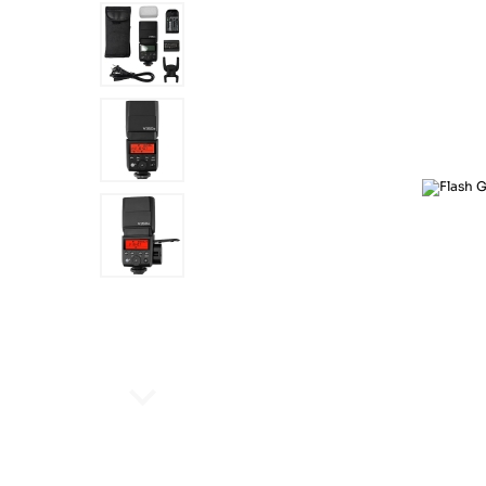
Ar e Ventilação
Esporte e lazer
Eletroportáteis
Informática
Papelaria
Saúde e beleza
Segurança e monitoramento
Som e imagem
Ar e Ventilação
Eletroportáteis