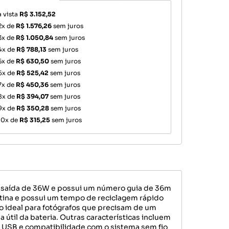
à vista
R$ 3.152,52
2x de
R$ 1.576,26
sem juros
3x de
R$ 1.050,84
sem juros
4x de
R$ 788,13
sem juros
5x de
R$ 630,50
sem juros
6x de
R$ 525,42
sem juros
7x de
R$ 450,36
sem juros
8x de
R$ 394,07
sem juros
9x de
R$ 350,28
sem juros
10x de
R$ 315,25
sem juros
e saída de 36W e possui um número guia de 36m
rtina e possui um tempo de reciclagem rápido
o ideal para fotógrafos que precisam de um
 útil da bateria. Outras características incluem
rta USB e compatibilidade com o sistema sem fio