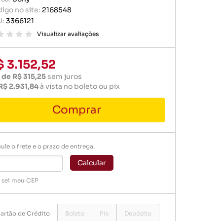
r portátil
igo no site:
2168548
baterias
U:
3366121
e memória
ógio
Visualizar avaliações
er
$ 3.152,52
 de R$ 315,25
sem juros
R$ 2.931,84
à vista no boleto ou pix
Comprar
baterias
ule o frete e o prazo de entrega.
ógio
Calcular
 sei meu CEP
artão de Crédito
Boleto
Pix
Depósito