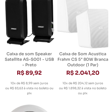
Caixa de som Speaker
Caixa de Som Acustica
Satellite AS-S001 - USB
Frahm CS 5" 80W Branca
- Preto
Outdoor (1 Par)
R$ 89,92
R$ 2.041,20
10x de R$ 8,99
sem juros
10x de R$ 204,12
sem juros
ou
R$ 83,63
à vista no boleto ou
ou
R$ 1.898,32
à vista no boleto
pix
ou pix