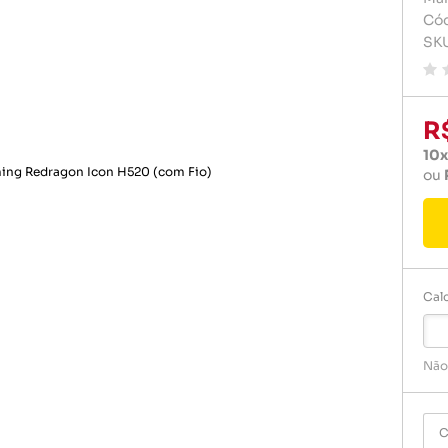
Carregador de celular
Carregado
Cód
Pilhas e 
SK
Celulares e acessórios
Cartão d
Rádio rel
Dvd play
Relogio
Fontes
R
10x
Gps
ou
Pendrive
Pilha
Pilhas e 
Calc
Rádio rel
Relogio
Não
C