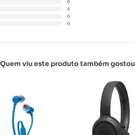
0
0
0
0
Quem viu este produto também gostou