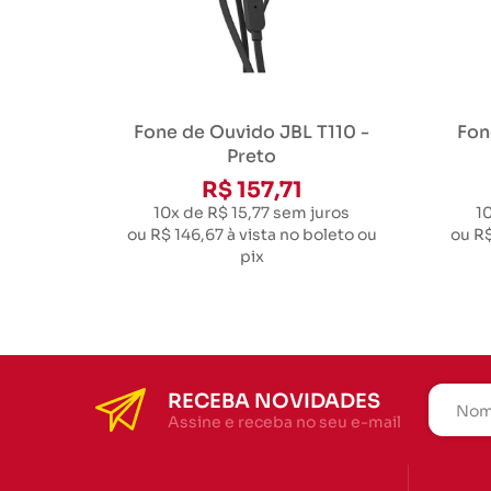
Fone de Ouvido JBL T110 -
Fon
Preto
R$ 157,71
10x de R$ 15,77
sem juros
1
ou
R$ 146,67
à vista no boleto ou
ou
R$
pix
RECEBA NOVIDADES
Assine e receba no seu e-mail