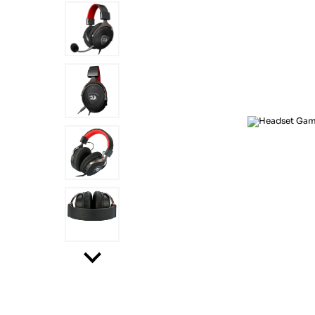
Ar e Ventilação
Esporte e lazer
Eletroportáteis
Informática
Papelaria
Saúde e beleza
Segurança e monitoramento
Som e imagem
Ar e Ventilação
Eletroportáteis