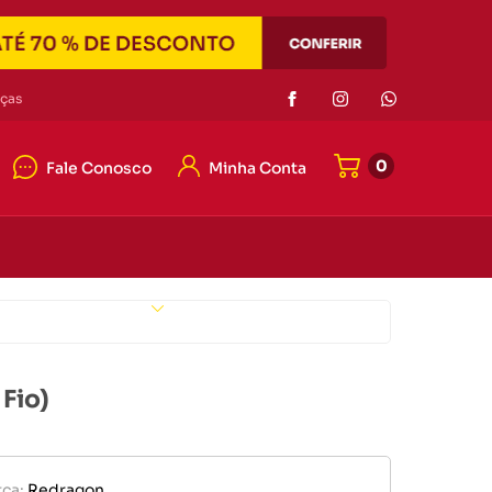
Eletrônicos
ças
0
Fale Conosco
Minha Conta
or de pilha
r portátil
4042-7121
e memória
4042-7121
er
Eletrônicos
ato@duascabecas.com.br
Fio)
or de pilha
ca:
Redragon