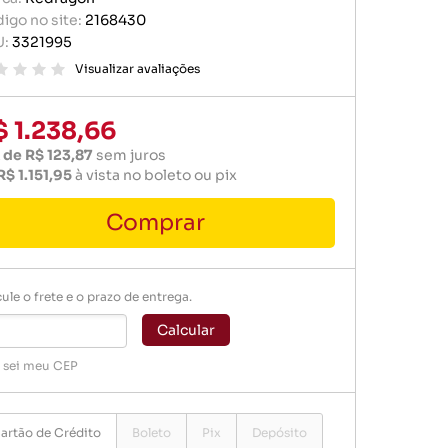
r portátil
igo no site:
2168430
baterias
U:
3321995
e memória
ógio
Visualizar avaliações
er
$ 1.238,66
 de R$ 123,87
sem juros
R$ 1.151,95
à vista no boleto ou pix
Comprar
baterias
ule o frete e o prazo de entrega.
ógio
Calcular
 sei meu CEP
artão de Crédito
Boleto
Pix
Depósito