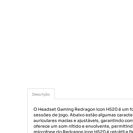
Descrição
O Headset Gaming Redragon Icon H520 é um fon
sessões de jogo. Abaixo estão algumas caracte
auriculares macias e ajustáveis, garantindo co
oferece um som nítido e envolvente, permitindo 
microfone do Redragon Icon H520 é retrátil e f