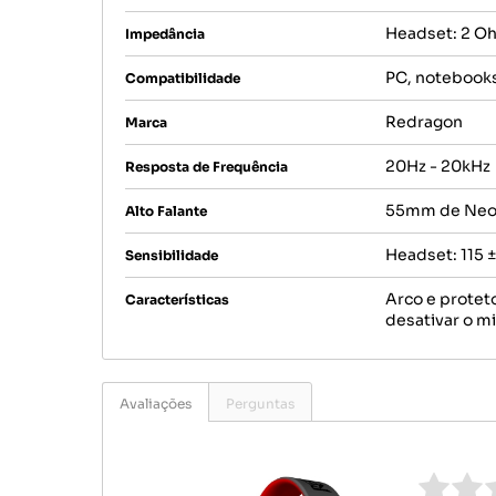
Headset: 2 Oh
Impedância
PC, notebook
Compatibilidade
Redragon
Marca
20Hz - 20kHz
Resposta de Frequência
55mm de Neo
Alto Falante
Headset: 115 ±
Sensibilidade
Arco e protet
Características
desativar o m
Avaliações
Perguntas