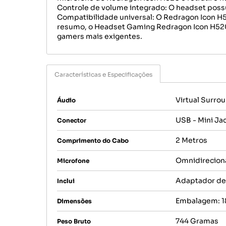
Controle de volume integrado: O headset possui
Compatibilidade universal: O Redragon Icon H5
resumo, o Headset Gaming Redragon Icon H520 o
gamers mais exigentes.
Características e Especificações
Virtual Surrou
Áudio
USB - Mini J
Conector
2 Metros
Comprimento do Cabo
Omnidireciona
Microfone
Adaptador de 
Inclui
Embalagem: 18
Dimensões
744 Gramas
Peso Bruto