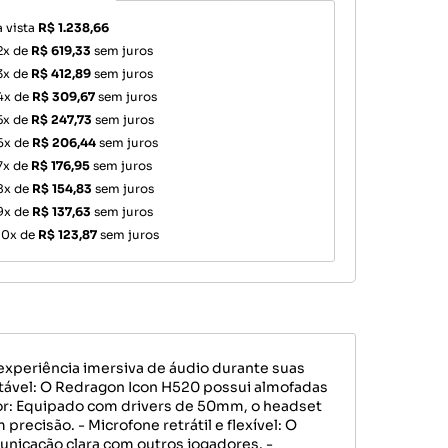
à vista
R$ 1.238,66
2x de
R$ 619,33
sem juros
3x de
R$ 412,89
sem juros
4x de
R$ 309,67
sem juros
5x de
R$ 247,73
sem juros
6x de
R$ 206,44
sem juros
7x de
R$ 176,95
sem juros
8x de
R$ 154,83
sem juros
9x de
R$ 137,63
sem juros
10x de
R$ 123,87
sem juros
xperiência imersiva de áudio durante suas
rtável: O Redragon Icon H520 possui almofadas
rior: Equipado com drivers de 50mm, o headset
ecisão. - Microfone retrátil e flexível: O
unicação clara com outros jogadores. -