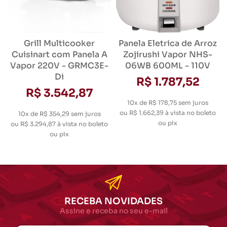
Grill Multicooker
Panela Eletrica de Arroz
Cuisinart com Panela A
Zojirushi Vapor NHS-
Vapor 220V - GRMC3E-
06WB 600ML - 110V
Di
R$ 1.787,52
R$ 3.542,87
10x de R$ 178,75
sem juros
ou
R$ 1.662,39
à vista no boleto
10x de R$ 354,29
sem juros
ou pix
ou
R$ 3.294,87
à vista no boleto
ou pix
RECEBA NOVIDADES
Assine e receba no seu e-mail