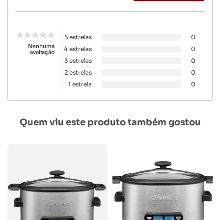
5 estrelas
0
Nenhuma
4 estrelas
0
avaliação
3 estrelas
0
2 estrelas
0
1 estrela
0
Quem viu este produto também gostou