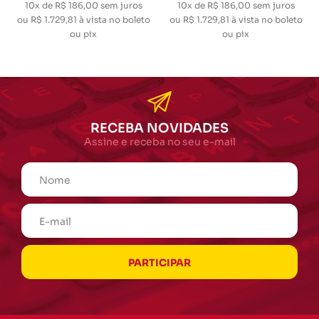
10x de R$ 186,00
sem juros
10x de R$ 186,00
sem juros
ou
R$ 1.729,81
à vista no boleto
ou
R$ 1.729,81
à vista no boleto
ou pix
ou pix
RECEBA NOVIDADES
Assine e receba no seu e-mail