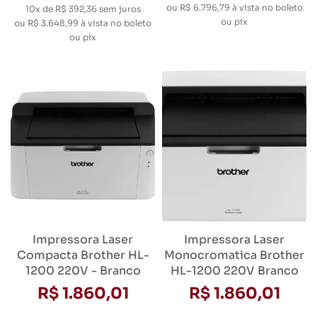
ou
R$ 6.796,79
à vista no boleto
10x de R$ 392,36
sem juros
ou pix
ou
R$ 3.648,99
à vista no boleto
ou pix
Impressora Laser
Impressora Laser
Compacta Brother HL-
Monocromatica Brother
1200 220V - Branco
HL-1200 220V Branco
R$ 1.860,01
R$ 1.860,01