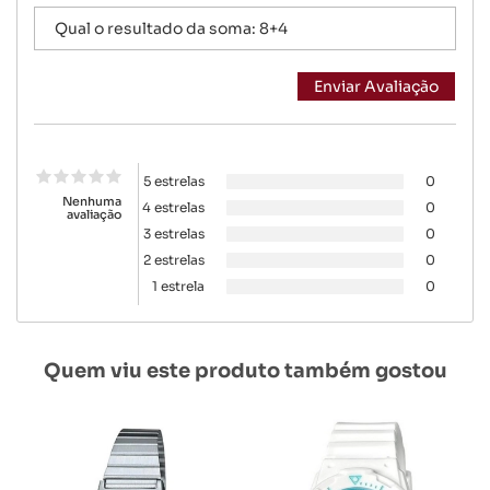
5 estrelas
0
Nenhuma
4 estrelas
0
avaliação
3 estrelas
0
2 estrelas
0
1 estrela
0
Quem viu este produto também gostou