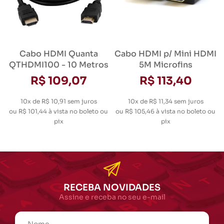
Cabo HDMI Quanta
Cabo HDMI p/ Mini HDMI
QTHDMI100 - 10 Metros
5M Microfins
R$ 109,07
R$ 113,40
10x de R$ 10,91
sem juros
10x de R$ 11,34
sem juros
ou
R$ 101,44
à vista no boleto ou
ou
R$ 105,46
à vista no boleto ou
pix
pix
RECEBA NOVIDADES
Assine e receba no seu e-mail