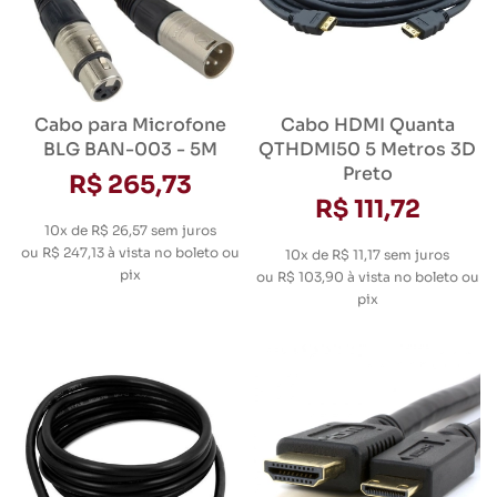
Cabo para Microfone
Cabo HDMI Quanta
BLG BAN-003 - 5M
QTHDMI50 5 Metros 3D
Preto
R$ 265,73
R$ 111,72
10x de R$ 26,57
sem juros
ou
R$ 247,13
à vista no boleto ou
10x de R$ 11,17
sem juros
pix
ou
R$ 103,90
à vista no boleto ou
pix