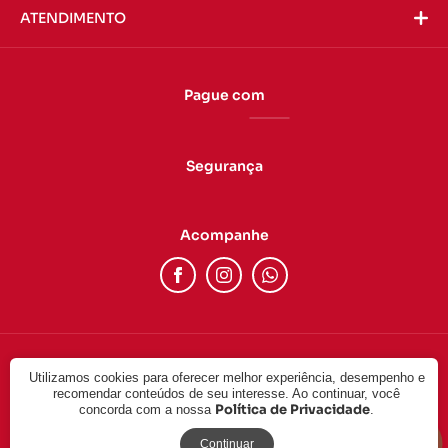
ATENDIMENTO
Pague com
Segurança
Acompanhe
Utilizamos cookies para oferecer melhor experiência, desempenho e
© 2022 - DUAS CABEÇAS LTDA. CNPJ: 24.757.092/0001-17. Todos
recomendar conteúdos de seu interesse. Ao continuar, você
os direitos reservados.
Política de Privacidade
concorda com a nossa
.
Continuar