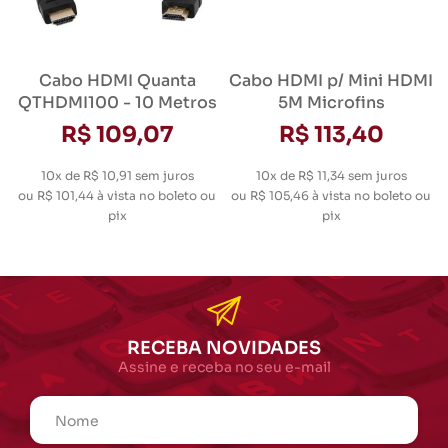
Cabo HDMI Quanta
Cabo HDMI p/ Mini HDMI
QTHDMI100 - 10 Metros
5M Microfins
R$ 109,07
R$ 113,40
10x de R$ 10,91
sem juros
10x de R$ 11,34
sem juros
ou
R$ 101,44
à vista no boleto ou
ou
R$ 105,46
à vista no boleto ou
pix
pix
RECEBA NOVIDADES
Assine e receba no seu e-mail