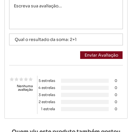
5 estrelas
0
Nenhuma
4 estrelas
0
avaliação
3 estrelas
0
2 estrelas
0
1 estrela
0
Quem viu este produto também gostou