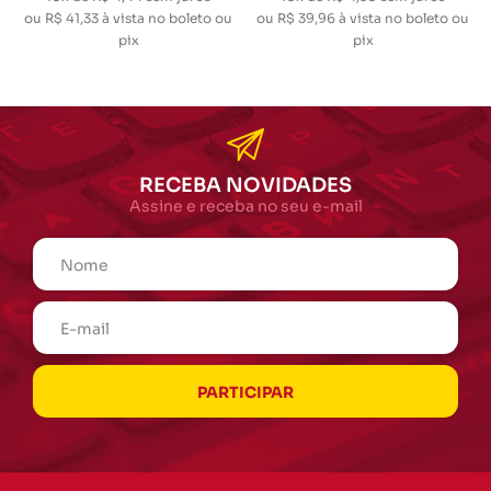
ou
R$ 41,33
à vista no boleto ou
ou
R$ 39,96
à vista no boleto ou
pix
pix
RECEBA NOVIDADES
Assine e receba no seu e-mail