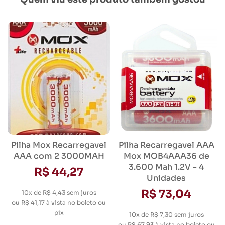
Pilha Mox Recarregavel
Pilha Recarregavel AAA
AAA com 2 3000MAH
Mox MOB4AAA36 de
3.600 Mah 1.2V - 4
R$ 44,27
Unidades
R$ 73,04
10x de R$ 4,43
sem juros
ou
R$ 41,17
à vista no boleto ou
pix
10x de R$ 7,30
sem juros
ou
R$ 67,93
à vista no boleto ou