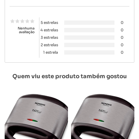
5 estrelas
0
Nenhuma
4 estrelas
0
avaliação
3 estrelas
0
2 estrelas
0
1 estrela
0
Quem viu este produto também gostou