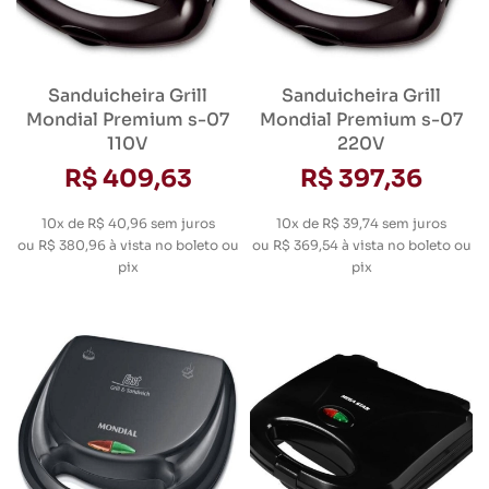
Sanduicheira Grill
Sanduicheira Grill
Mondial Premium s-07
Mondial Premium s-07
110V
220V
R$ 409,63
R$ 397,36
10x de R$ 40,96
sem juros
10x de R$ 39,74
sem juros
ou
R$ 380,96
à vista no boleto ou
ou
R$ 369,54
à vista no boleto ou
pix
pix