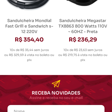
Sanduicheira Mondial
Sanduicheira Megastar
Fast Grill e Sandwich s-
TX8863 800 Watts 110V
12 220V
~ 60HZ - Preta
R$ 354,40
R$ 236,29
10x de R$ 35,44
sem juros
10x de R$ 23,63
sem juros
ou
R$ 329,59
à vista no boleto ou
ou
R$ 219,75
à vista no boleto ou
pix
pix
RECEBA NOVIDADES
Assine e receba no seu e-mail