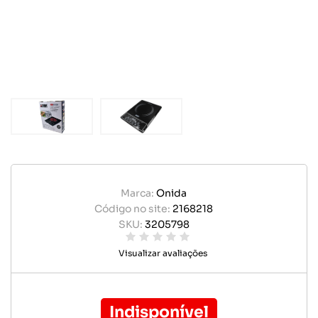
Marca:
Onida
Código no site:
2168218
SKU:
3205798
Visualizar avaliações
Indisponível