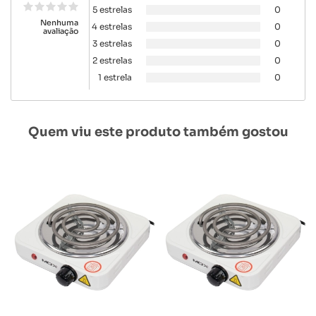
5 estrelas
0
Nenhuma
4 estrelas
0
avaliação
3 estrelas
0
2 estrelas
0
1 estrela
0
Quem viu este produto também gostou