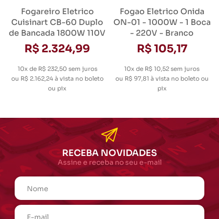
Fogareiro Eletrico
Fogao Eletrico Onida
Cuisinart CB-60 Duplo
ON-01 - 1000W - 1 Boca
de Bancada 1800W 110V
- 220V - Branco
R$ 2.324,99
R$ 105,17
10x de R$ 232,50
sem juros
10x de R$ 10,52
sem juros
ou
R$ 2.162,24
à vista no boleto
ou
R$ 97,81
à vista no boleto ou
ou pix
pix
RECEBA NOVIDADES
Assine e receba no seu e-mail