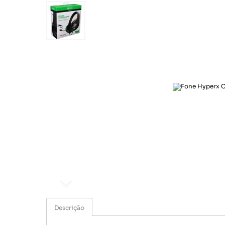
Ar e Ventilação
Esporte e lazer
Eletroportáteis
Informática
Papelaria
Saúde e beleza
Segurança e monitoramento
Som e imagem
Ar e Ventilação
Eletroportáteis
Descrição