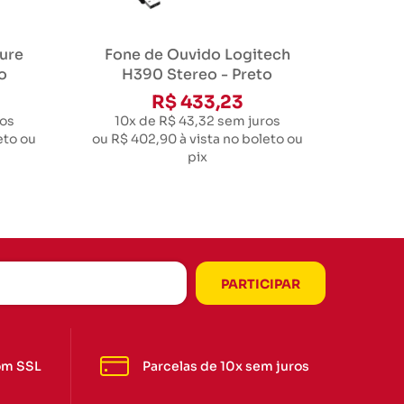
ure
Fone de Ouvido Logitech
o
H390 Stereo - Preto
R$ 433,23
os
10x de R$ 43,32
sem juros
eto ou
ou
R$ 402,90
à vista no boleto ou
pix
om SSL
Parcelas de 10x sem juros