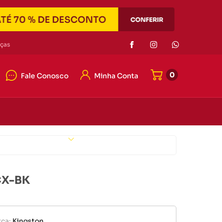
Eletrônicos
ças
0
Fale Conosco
Minha Conta
or de pilha
r portátil
4042-7121
e memória
4042-7121
er
Eletrônicos
ato@duascabecas.com.br
CX-BK
or de pilha
ca:
Kingston