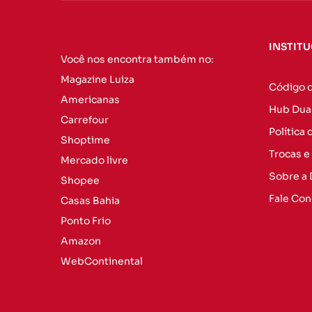
INSTIT
Você nos encontra também no:
Magazine Luiza
Código 
Americanas
Hub Dua
Carrefour
Política
Shoptime
Trocas e
Mercado livre
Sobre a
Shopee
Fale Co
Casas Bahia
Ponto Frio
Amazon
WebContinental