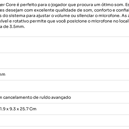
r Core é perfeito para o jogador que procura um ótimo som. Es
es desejam com excelente qualidade de som, conforto e confiab
 do sistema para ajustar o volume ou silenciar o microfone. A
exível e rotativo permite que você posicione o microfone no loc
ta de 3.5mm.
5mm
m cancelamento de ruído avançado
.9 x 9.3 x 25.7 Cm