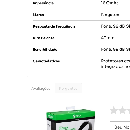
16 Omhs
Impedância
Kingston
Marca
Fone: 99 dB S
Resposta de Frequência
40mm
Alto Falante
Fone: 99 dB S
Sensibilidade
Protetores co
Características
integrados no
Avaliações
Perguntas