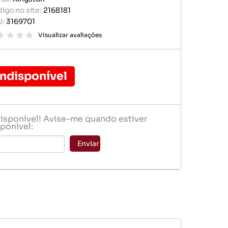
r portátil
igo no site:
2168181
baterias
U:
3169701
e memória
ógio
Visualizar avaliações
er
Indisponível
disponível! Avise-me quando estiver
ponível:
baterias
Enviar
ógio