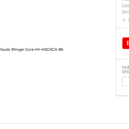
Carregador de celular
Carregado
Cód
Pilhas e 
SK
Celulares e acessórios
Cartão d
Rádio rel
Dvd play
Relogio
Fontes
Gps
Pendrive
In
Pilha
dis
Pilhas e 
Rádio rel
Relogio