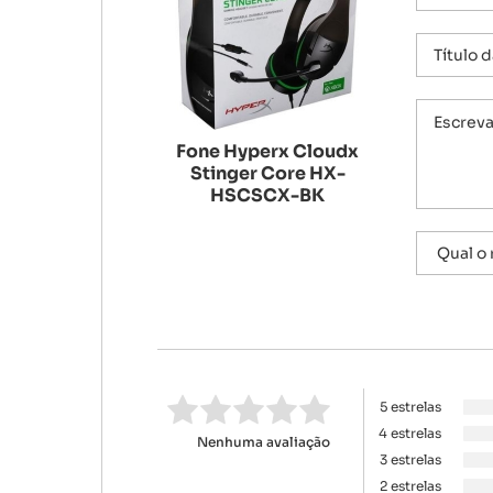
Fone Hyperx Cloudx
Stinger Core HX-
HSCSCX-BK
5 estrelas
4 estrelas
Nenhuma avaliação
3 estrelas
2 estrelas