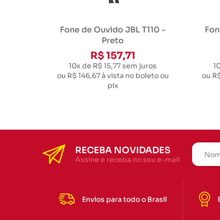
Fone de Ouvido JBL T110 -
Fon
Preto
R$ 157,71
10x de R$ 15,77
sem juros
1
ou
R$ 146,67
à vista no boleto ou
ou
R$
pix
RECEBA NOVIDADES
Assine e receba no seu e-mail
Envios para todo o Brasil