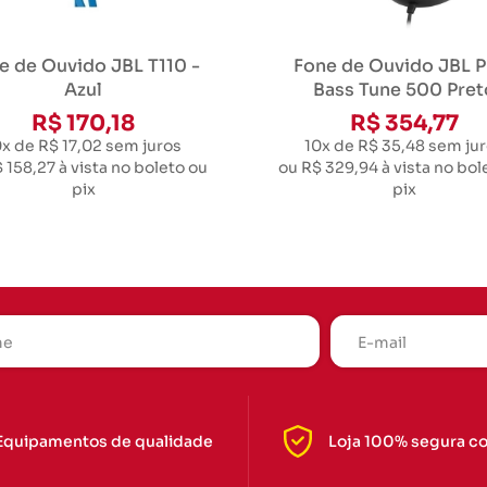
e de Ouvido JBL T110 -
Fone de Ouvido JBL P
Azul
Bass Tune 500 Pret
R$ 170,18
R$ 354,77
0x de R$ 17,02
sem juros
10x de R$ 35,48
sem jur
 158,27
à vista no boleto ou
ou
R$ 329,94
à vista no bol
pix
pix
Equipamentos de qualidade
Loja 100% segura c