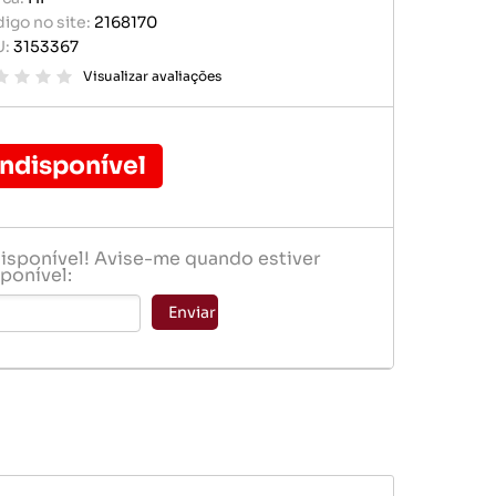
r portátil
igo no site:
2168170
baterias
U:
3153367
e memória
ógio
Visualizar avaliações
er
Indisponível
disponível! Avise-me quando estiver
ponível:
baterias
Enviar
ógio