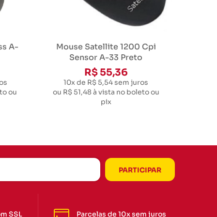
ss A-
Mouse Satellite 1200 Cpi
Sensor A-33 Preto
R$ 55,36
os
10x de R$ 5,54
sem juros
to ou
ou
R$ 51,48
à vista no boleto ou
pix
om SSL
Parcelas de 10x sem juros