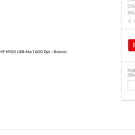
Carregador de celular
Carregado
Cód
Pilhas e 
SK
Celulares e acessórios
Cartão d
Rádio rel
Dvd play
Relogio
Fontes
Gps
Pendrive
In
Pilha
dis
Pilhas e 
Rádio rel
Relogio