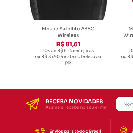
Mouse Satellite A35G
M
Wireless
Wir
R$ 81,61
10x de R$ 8,16
sem juros
1
ou
R$ 75,90
à vista no boleto ou
ou
R$
pix
RECEBA NOVIDADES
Assine e receba no seu e-mail
Envios para todo o Brasil