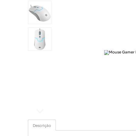
Ar e Ventilação
Esporte e lazer
Eletroportáteis
Informática
Papelaria
Saúde e beleza
Segurança e monitoramento
Som e imagem
Ar e Ventilação
Eletroportáteis
Descrição