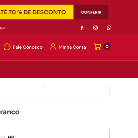
Eletrônicos
ças
0
Fale Conosco
Minha Conta
or de pilha
r portátil
4042-7121
e memória
4042-7121
er
Eletrônicos
ato@duascabecas.com.br
Branco
or de pilha
ca:
HP