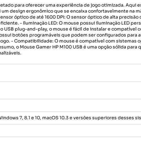
do para oferecer uma experiência de jogo otimizada. Aqui est
i um design ergonômico que se encaixa confortavelmente na m
Sensor óptico de até 1600 DPI: O sensor óptico de alta precisã
ficiente. - Iluminação LED: O mouse possui iluminação LED pers
USB plug-and-play, o mouse é fácil de instalar e compatível c
sui botões programáveis que podem ser configurados para at
 jogo. - Compatibilidade: O mouse é compatível com sistemas 
 Em resumo, o Mouse Gamer HP M100 USB é uma opção sólida pa
alizáveis.
Windows 7, 8.1 e 10, macOS 10.3 e versões superiores desses s