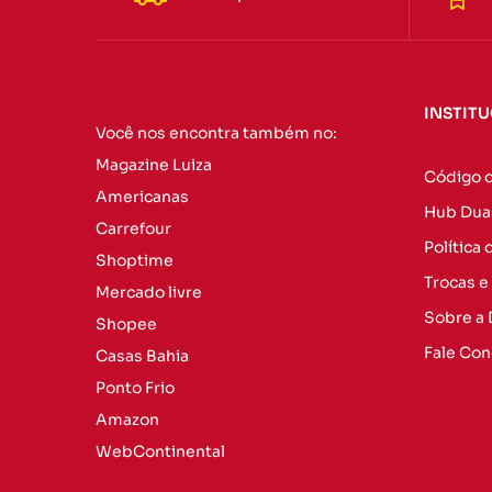
INSTIT
Você nos encontra também no:
Magazine Luiza
Código 
Americanas
Hub Dua
Carrefour
Política
Shoptime
Trocas e
Mercado livre
Sobre a
Shopee
Fale Co
Casas Bahia
Ponto Frio
Amazon
WebContinental