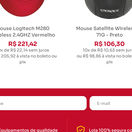
ouse Logitech M280
Mouse Satellite Wirele
eless 2.4GHZ Vermelho
71G - Preto
R$ 221,42
R$ 106,30
0x de R$ 22,14
sem juros
10x de R$ 10,63
sem jur
 205,92
à vista no boleto ou
ou
R$ 98,86
à vista no bole
pix
pix
Equipamentos de qualidade
Loja 100% segura c