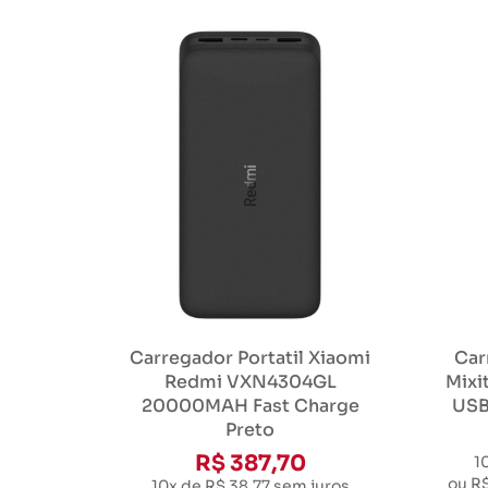
Carregador Portatil Xiaomi
Car
Redmi VXN4304GL
Mixi
20000MAH Fast Charge
USB
Preto
R$ 387,70
1
ou
R$
10x de R$ 38,77
sem juros