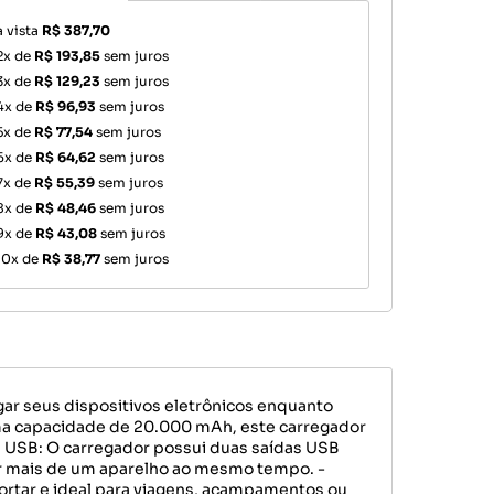
à vista
R$ 387,70
2x de
R$ 193,85
sem juros
3x de
R$ 129,23
sem juros
4x de
R$ 96,93
sem juros
5x de
R$ 77,54
sem juros
6x de
R$ 64,62
sem juros
7x de
R$ 55,39
sem juros
8x de
R$ 48,46
sem juros
9x de
R$ 43,08
sem juros
10x de
R$ 38,77
sem juros
ar seus dispositivos eletrônicos enquanto
ma capacidade de 20.000 mAh, este carregador
as USB: O carregador possui duas saídas USB
ar mais de um aparelho ao mesmo tempo. -
portar e ideal para viagens, acampamentos ou