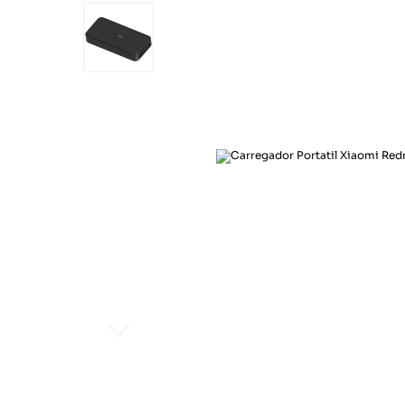
Ar e Ventilação
Esporte e lazer
Eletroportáteis
Informática
Papelaria
Saúde e beleza
Segurança e monitoramento
Som e imagem
Ar e Ventilação
Eletroportáteis