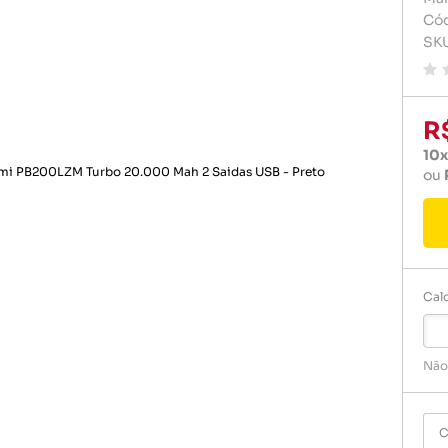
Carregador de celular
Carregado
Cód
Pilhas e 
SK
Celulares e acessórios
Cartão d
Rádio rel
Dvd play
Relogio
Fontes
R
10x
Gps
ou
Pendrive
Pilha
Pilhas e 
Calc
Rádio rel
Relogio
Não
C