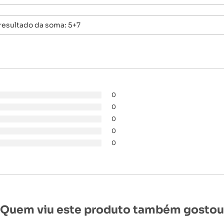
0
0
0
0
0
Quem viu este produto também gostou