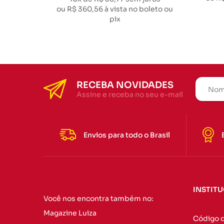
ou
R$ 360,56
à vista no boleto ou
pix
RECEBA NOVIDADES
Assine e receba no seu e-mail
Envios para todo o Brasil
INSTIT
Você nos encontra também no:
Magazine Luiza
Código 