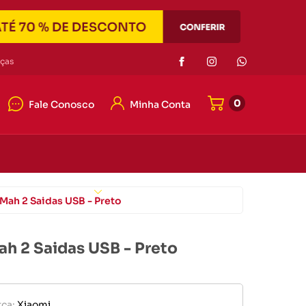
Eletrônicos
ças
0
Fale Conosco
Minha Conta
or de pilha
r portátil
4042-7121
e memória
4042-7121
er
Eletrônicos
ato@duascabecas.com.br
ah 2 Saidas USB - Preto
h 2 Saidas USB - Preto
or de pilha
ca:
Xiaomi