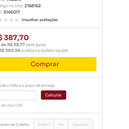
r portátil
igo no site:
2168162
baterias
U:
3145017
e memória
ógio
Visualizar avaliações
er
$ 387,70
 de R$ 38,77
sem juros
R$ 360,56
à vista no boleto ou pix
Comprar
baterias
ule o frete e o prazo de entrega.
ógio
Calcular
 sei meu CEP
artão de Crédito
Boleto
Pix
Depósito