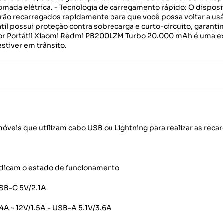
mada elétrica. - Tecnologia de carregamento rápido: O disposi
serão recarregados rapidamente para que você possa voltar a us
átil possui proteção contra sobrecarga e curto-circuito, garant
or Portátil Xiaomi Redmi PB200LZM Turbo 20.000 mAh é uma e
stiver em trânsito.
óveis que utilizam cabo USB ou Lightning para realizar as recar
ndicam o estado de funcionamento
USB-C 5V/2.1A
4A ~ 12V/1.5A - USB-A 5.1V/3.6A