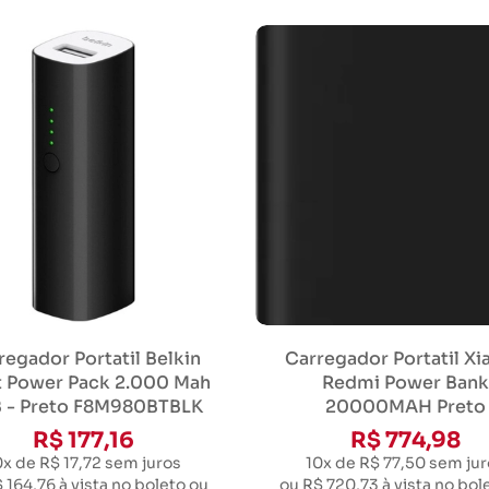
regador Portatil Belkin
Carregador Portatil Xi
t Power Pack 2.000 Mah
Redmi Power Bank
 - Preto F8M980BTBLK
20000MAH Preto
R$ 177,16
R$ 774,98
0x de R$ 17,72
sem juros
10x de R$ 77,50
sem jur
 164,76
à vista no boleto ou
ou
R$ 720,73
à vista no bol