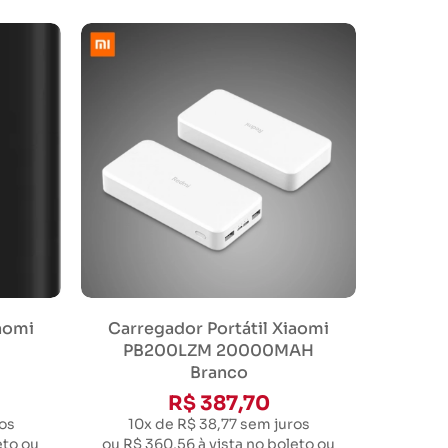
aomi
Carregador Portátil Xiaomi
PB200LZM 20000MAH
Branco
R$ 387,70
os
10x de R$ 38,77
sem juros
eto ou
ou
R$ 360,56
à vista no boleto ou