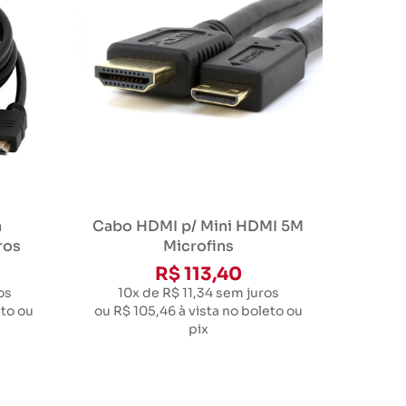
a
Cabo HDMI p/ Mini HDMI 5M
ros
Microfins
R$ 113,40
os
10x de R$ 11,34
sem juros
eto ou
ou
R$ 105,46
à vista no boleto ou
pix