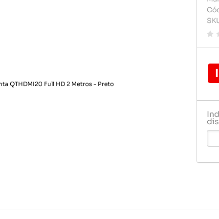
Carregador de celular
Carregado
Cód
Pilhas e 
SK
Celulares e acessórios
Cartão d
Rádio rel
Dvd play
Relogio
Fontes
Gps
Pendrive
In
Pilha
dis
Pilhas e 
Rádio rel
Relogio