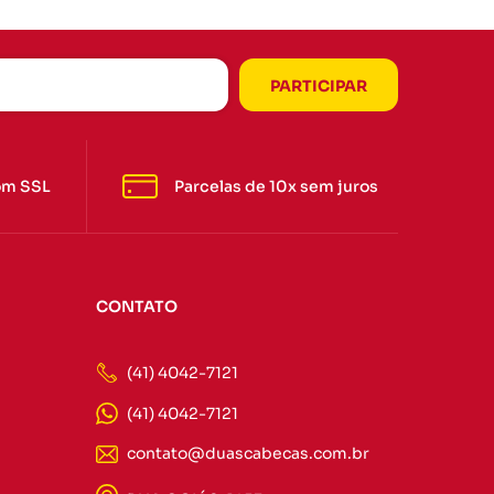
om SSL
Parcelas de 10x sem juros
CONTATO
(41) 4042-7121
(41) 4042-7121
contato@duascabecas.com.br