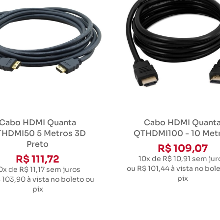
Cabo HDMI Quanta
Cabo HDMI Quant
HDMI50 5 Metros 3D
QTHDMI100 - 10 Met
Preto
R$ 109,07
R$ 111,72
10x de R$ 10,91
sem jur
ou
R$ 101,44
à vista no bol
0x de R$ 11,17
sem juros
pix
 103,90
à vista no boleto ou
pix