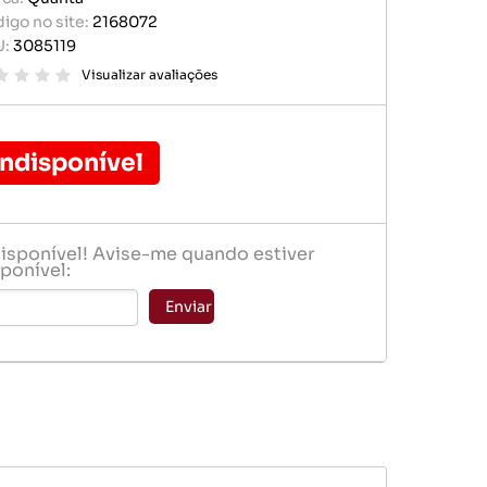
r portátil
igo no site:
2168072
baterias
U:
3085119
e memória
ógio
Visualizar avaliações
er
Indisponível
disponível! Avise-me quando estiver
ponível:
baterias
Enviar
ógio