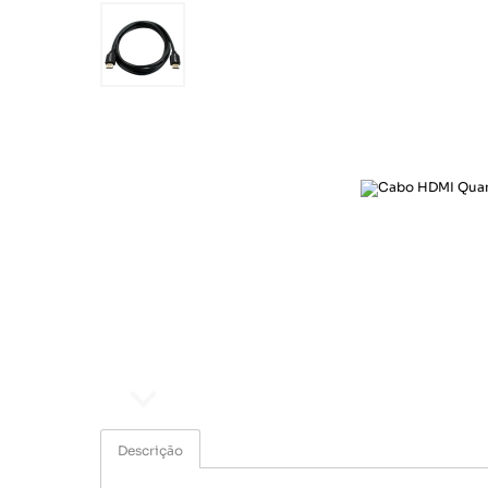
Ar e Ventilação
Esporte e lazer
Eletroportáteis
Informática
Papelaria
Saúde e beleza
Segurança e monitoramento
Som e imagem
Ar e Ventilação
Eletroportáteis
Descrição