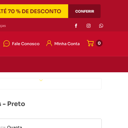
Eletrônicos
ças
0
Fale Conosco
Minha Conta
or de pilha
r portátil
4042-7121
e memória
4042-7121
er
Eletrônicos
ato@duascabecas.com.br
 - Preto
or de pilha
ca:
Quanta