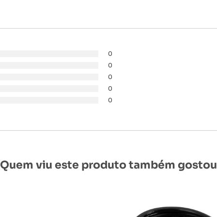
0
0
0
0
0
Quem viu este produto também gostou