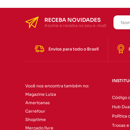
RECEBA NOVIDADES
Assine e receba no seu e-mail
Envios para todo o Brasil
INSTIT
Você nos encontra também no:
Magazine Luiza
Código 
Americanas
Hub Dua
Carrefour
Política
Shoptime
Trocas e
Mercado livre