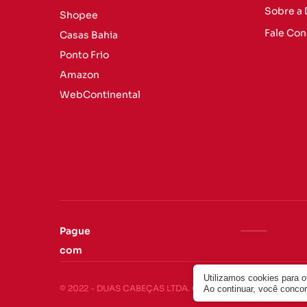
Sobre a
Shopee
Fale Co
Casas Bahia
Ponto Frio
Amazon
WebContinental
Pague
com
Utilizamos cookies para 
© 2022 - DUAS CABEÇAS LTDA. CNPJ: 24.757.092/0001-17. T
Ao continuar, você conc