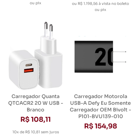
ou pix
ou
R$ 1.198,56
à vista no boleto
ou pix
Carregador Quanta
Carregador Motorola
QTCACR2 20 W USB -
USB-A Defy Eu Somente
Branco
Carregador OEM Bivolt -
P101-BVU139-010
R$ 108,11
R$ 154,98
10x de R$ 10,81
sem juros