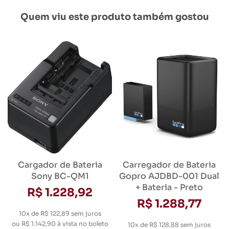
Quem viu este produto também gostou
Cargador de Bateria
Carregador de Bateria
Sony BC-QM1
Gopro AJDBD-001 Dual
+ Bateria - Preto
R$ 1.228,92
R$ 1.288,77
10x de R$ 122,89
sem juros
ou
R$ 1.142,90
à vista no boleto
10x de R$ 128,88
sem juros