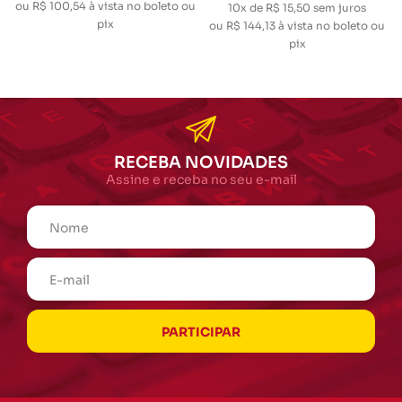
ou
R$ 100,54
à vista no boleto ou
10x de R$ 15,50
sem juros
pix
ou
R$ 144,13
à vista no boleto ou
pix
RECEBA NOVIDADES
Assine e receba no seu e-mail