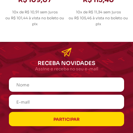
10x de R$ 10,91
sem juros
10x de R$ 11,34
sem juros
ou
R$ 101,44
à vista no boleto ou
ou
R$ 105,46
à vista no boleto ou
pix
pix
RECEBA NOVIDADES
Assine e receba no seu e-mail