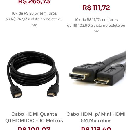
R$ 265,73
R$ 111,72
10x de R$ 26,57
sem juros
ou
R$ 247,13
à vista no boleto ou
10x de R$ 11,17
sem juros
pix
ou
R$ 103,90
à vista no boleto ou
pix
Cabo HDMI Quanta
Cabo HDMI p/ Mini HDMI
QTHDMI100 - 10 Metros
5M Microfins
R$ 109,07
R$ 113,40