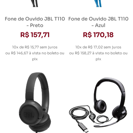
Fone de Ouvido JBL T110
Fone de Ouvido JBL T110
- Preto
- Azul
R$ 157,71
R$ 170,18
10x de R$ 15,77
sem juros
10x de R$ 17,02
sem juros
ou
R$ 146,67
à vista no boleto ou
ou
R$ 158,27
à vista no boleto ou
pix
pix