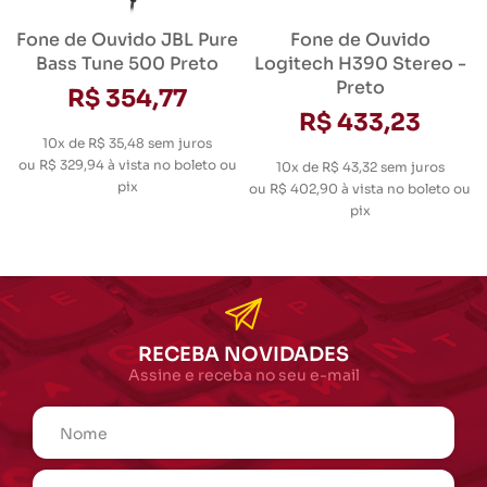
Fone de Ouvido JBL Pure
Fone de Ouvido
Bass Tune 500 Preto
Logitech H390 Stereo -
Preto
R$ 354,77
R$ 433,23
10x de R$ 35,48
sem juros
ou
R$ 329,94
à vista no boleto ou
10x de R$ 43,32
sem juros
pix
ou
R$ 402,90
à vista no boleto ou
pix
RECEBA NOVIDADES
Assine e receba no seu e-mail