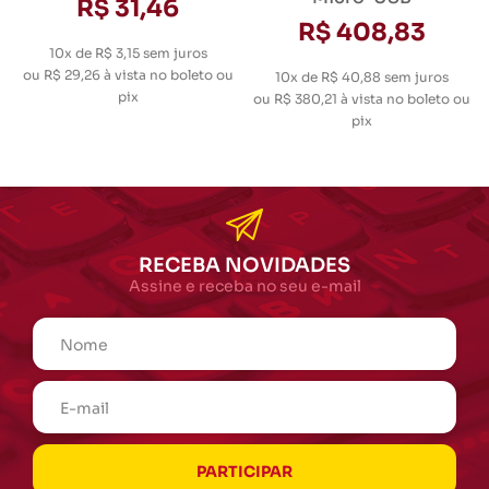
R$ 31,46
R$ 408,83
10x de R$ 3,15
sem juros
ou
R$ 29,26
à vista no boleto ou
10x de R$ 40,88
sem juros
pix
ou
R$ 380,21
à vista no boleto ou
pix
RECEBA NOVIDADES
Assine e receba no seu e-mail