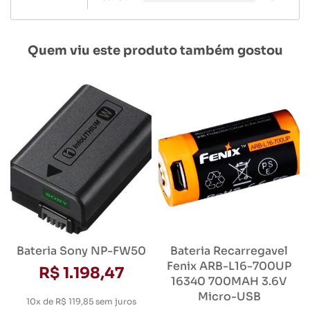
Quem viu este produto também gostou
Bateria Sony NP-FW50
Bateria Recarregavel
Fenix ARB-L16-700UP
R$ 1.198,47
16340 700MAH 3.6V
Micro-USB
10x de R$ 119,85
sem juros