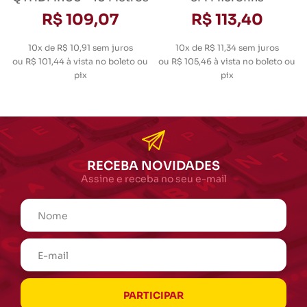
R$ 109,07
R$ 113,40
10x de R$ 10,91
sem juros
10x de R$ 11,34
sem juros
ou
R$ 101,44
à vista no boleto ou
ou
R$ 105,46
à vista no boleto ou
pix
pix
RECEBA NOVIDADES
Assine e receba no seu e-mail