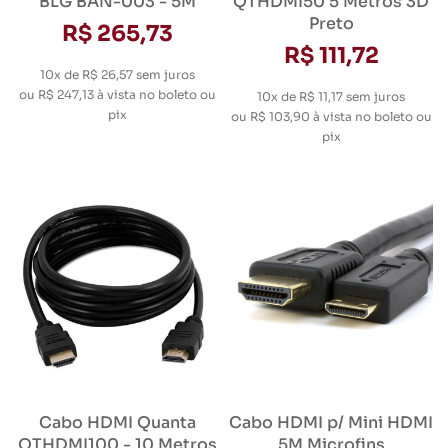
BLG BAN-003 - 5M
QTHDMI50 5 Metros 3D
Preto
R$ 265,73
R$ 111,72
10x de R$ 26,57
sem juros
ou
R$ 247,13
à vista no boleto ou
10x de R$ 11,17
sem juros
pix
ou
R$ 103,90
à vista no boleto ou
pix
Cabo HDMI Quanta
Cabo HDMI p/ Mini HDMI
QTHDMI100 - 10 Metros
5M Microfins