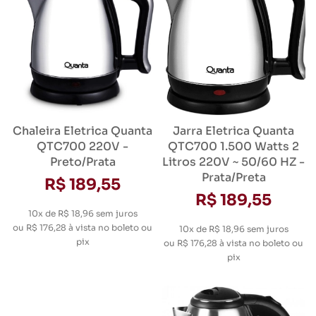
Chaleira Eletrica Quanta
Jarra Eletrica Quanta
QTC700 220V -
QTC700 1.500 Watts 2
Preto/Prata
Litros 220V ~ 50/60 HZ -
Prata/Preta
R$ 189,55
R$ 189,55
10x de R$ 18,96
sem juros
ou
R$ 176,28
à vista no boleto ou
10x de R$ 18,96
sem juros
pix
ou
R$ 176,28
à vista no boleto ou
pix