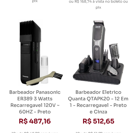
pix
ou
R$ 168,74
à vista no boleto ou
pix
Barbeador Panasonic
Barbeador Eletrico
ER389 3 Watts
Quanta QTAPK20 - 12 Em
Recarregavel 120V ~
1 - Recarregavel - Preto
60HZ - Preto
e Cinza
R$ 487,16
R$ 512,65