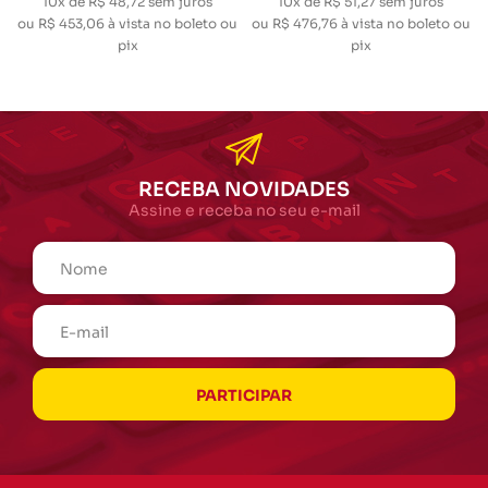
10x de R$ 48,72
sem juros
10x de R$ 51,27
sem juros
ou
R$ 453,06
à vista no boleto ou
ou
R$ 476,76
à vista no boleto ou
pix
pix
RECEBA NOVIDADES
Assine e receba no seu e-mail