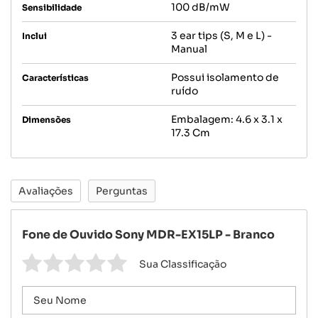
100 dB/mW
Sensibilidade
3 ear tips (S, M e L) -
Inclui
Manual
Possui isolamento de
Características
ruído
Embalagem: 4.6 x 3.1 x
Dimensões
17.3 Cm
Avaliações
Perguntas
Fone de Ouvido Sony MDR-EX15LP - Branco
Sua Classificação