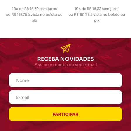
10x de R$ 16,32
sem juros
10x de R$ 16,32
sem juros
ou
R$ 151,75
à vista no boleto ou
ou
R$ 151,75
à vista no boleto ou
pix
pix
RECEBA NOVIDADES
Assine e receba no seu e-mail