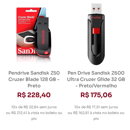
Pendrive Sandisk Z50
Pen Drive Sandisk Z600
Cruzer Blade 128 GB -
Ultra Cruzer Glide 32 GB
Preto
- Preto/Vermelho
R$ 228,40
R$ 175,06
10x de R$ 22,84
sem juros
10x de R$ 17,51
sem juros
ou
R$ 212,41
à vista no boleto ou
ou
R$ 162,81
à vista no boleto ou
pix
pix