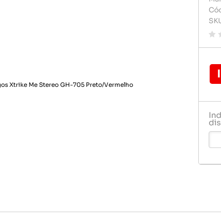
Carregador de celular
Carregado
Cód
Pilhas e 
SK
Celulares e acessórios
Cartão d
Rádio rel
Dvd play
Relogio
Fontes
Gps
Pendrive
In
Pilha
dis
Pilhas e 
Rádio rel
Relogio