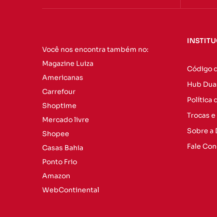
INSTIT
Você nos encontra também no:
Magazine Luiza
Código 
Americanas
Hub Dua
Carrefour
Política
Shoptime
Trocas e
Mercado livre
Sobre a
Shopee
Fale Co
Casas Bahia
Ponto Frio
Amazon
WebContinental