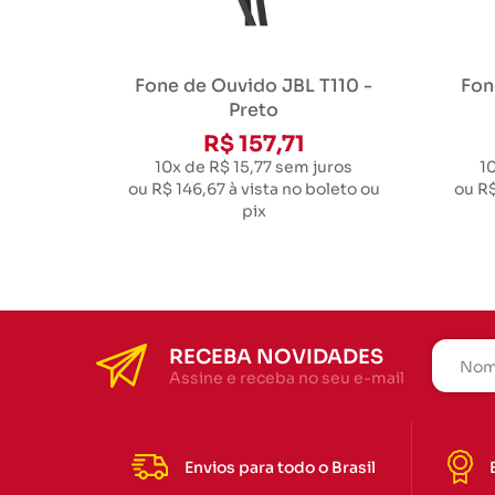
Fone de Ouvido JBL T110 -
Fon
Preto
R$ 157,71
10x de R$ 15,77
sem juros
1
ou
R$ 146,67
à vista no boleto ou
ou
R$
pix
RECEBA NOVIDADES
Assine e receba no seu e-mail
Envios para todo o Brasil