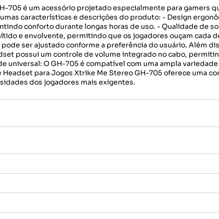
GH-705 é um acessório projetado especialmente para gamers q
gumas características e descrições do produto: - Design ergonô
antindo conforto durante longas horas de uso. - Qualidade de s
tido e envolvente, permitindo que os jogadores ouçam cada deta
e pode ser ajustado conforme a preferência do usuário. Além di
dset possui um controle de volume integrado no cabo, permitin
de universal: O GH-705 é compatível com uma ampla variedade d
ne Headset para Jogos Xtrike Me Stereo GH-705 oferece uma co
ssidades dos jogadores mais exigentes.