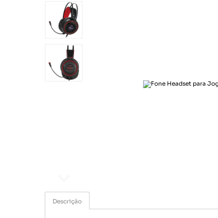
Ar e Ventilação
Esporte e lazer
Eletroportáteis
Informática
Papelaria
Saúde e beleza
Segurança e monitoramento
Som e imagem
Ar e Ventilação
Eletroportáteis
Descrição