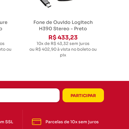
ure
Fone de Ouvido Logitech
o
H390 Stereo - Preto
R$ 433,23
os
10x de R$ 43,32
sem juros
eto ou
ou
R$ 402,90
à vista no boleto ou
pix
om SSL
Parcelas de 10x sem juros