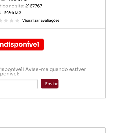
r portátil
igo no site:
2167767
baterias
U:
2495132
e memória
ógio
Visualizar avaliações
er
Indisponível
disponível! Avise-me quando estiver
ponível:
baterias
Enviar
ógio