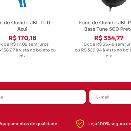
e de Ouvido JBL T110 -
Fone de Ouvido JBL P
Azul
Bass Tune 500 Pret
R$ 170,18
R$ 354,77
0x de R$ 17,02
sem juros
10x de R$ 35,48
sem jur
 158,27
à vista no boleto ou
ou
R$ 329,94
à vista no bol
pix
pix
Equipamentos de qualidade
Loja 100% segura c