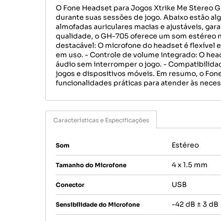
O Fone Headset para Jogos Xtrike Me Stereo 
durante suas sessões de jogo. Abaixo estão al
almofadas auriculares macias e ajustáveis, gar
qualidade, o GH-705 oferece um som estéreo ní
destacável: O microfone do headset é flexível 
em uso. - Controle de volume integrado: O hea
áudio sem interromper o jogo. - Compatibilida
jogos e dispositivos móveis. Em resumo, o Fo
funcionalidades práticas para atender às nece
Características e Especificações
Estéreo
Som
4 x 1.5 mm
Tamanho do Microfone
USB
Conector
-42 dB ± 3 dB
Sensibilidade do Microfone