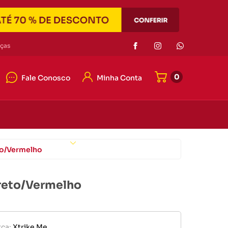
Eletrônicos
ças
0
Fale Conosco
Minha Conta
or de pilha
r portátil
4042-7121
e memória
4042-7121
er
Eletrônicos
ato@duascabecas.com.br
to/Vermelho
reto/Vermelho
or de pilha
ca:
Xtrike Me