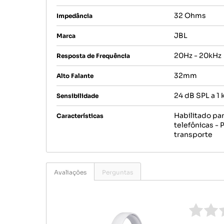
32 Ohms
Impedância
JBL
Marca
20Hz - 20kHz
Resposta de Frequência
32mm
Alto Falante
24 dB SPL a 1 
Sensibilidade
Habilitado pa
Características
telefônicas -
transporte
Avaliações
Perguntas