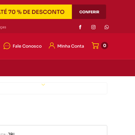
Eletrônicos
ças
0
Fale Conosco
Minha Conta
or de pilha
r portátil
4042-7121
e memória
4042-7121
er
Eletrônicos
ato@duascabecas.com.br
or de pilha
ca:
JBL