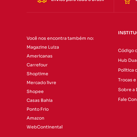
INSTIT
Você nos encontra também no:
Magazine Luiza
Código 
Americanas
Hub Dua
Carrefour
Política
Shoptime
Trocas e
Mercado livre
Sobre a
Shopee
Fale Co
Casas Bahia
Ponto Frio
Amazon
WebContinental