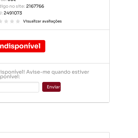
r portátil
igo no site:
2167766
baterias
U:
2491073
e memória
ógio
Visualizar avaliações
er
Indisponível
disponível! Avise-me quando estiver
ponível:
baterias
Enviar
ógio