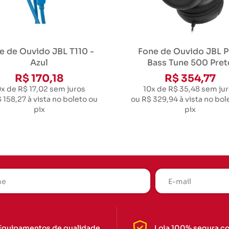
e de Ouvido JBL T110 -
Fone de Ouvido JBL P
Azul
Bass Tune 500 Pret
R$ 170,18
R$ 354,77
0x de R$ 17,02
sem juros
10x de R$ 35,48
sem jur
 158,27
à vista no boleto ou
ou
R$ 329,94
à vista no bol
pix
pix
Equipamentos de qualidade
Loja 100% segura c