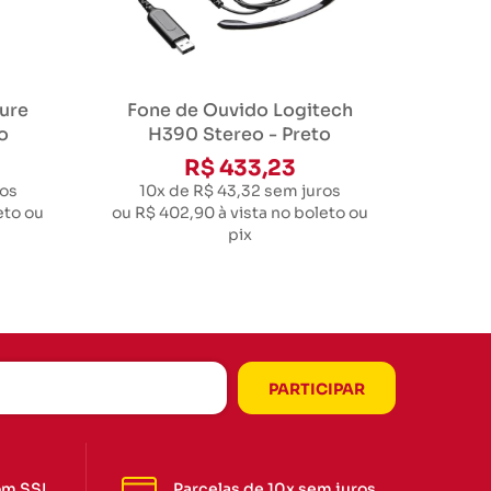
ure
Fone de Ouvido Logitech
o
H390 Stereo - Preto
R$ 433,23
os
10x de R$ 43,32
sem juros
eto ou
ou
R$ 402,90
à vista no boleto ou
pix
om SSL
Parcelas de 10x sem juros