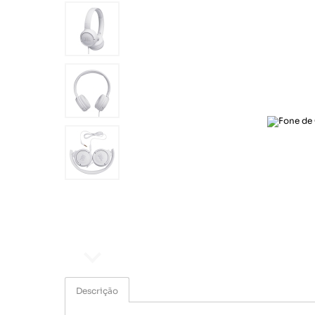
Ar e Ventilação
Esporte e lazer
Eletroportáteis
Informática
Papelaria
Saúde e beleza
Segurança e monitoramento
Som e imagem
Ar e Ventilação
Eletroportáteis
Descrição