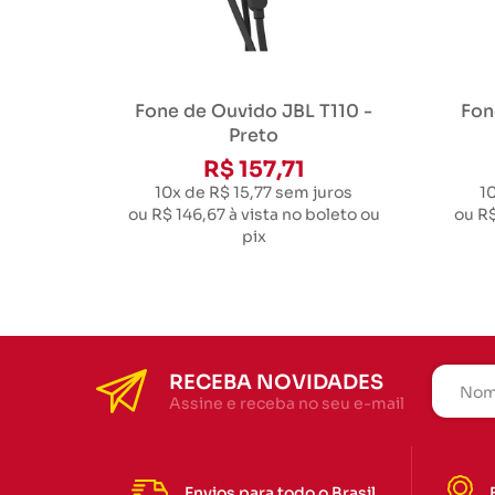
Fone de Ouvido JBL T110 -
Fon
Preto
R$ 157,71
10x de R$ 15,77
sem juros
1
ou
R$ 146,67
à vista no boleto ou
ou
R$
pix
RECEBA NOVIDADES
Assine e receba no seu e-mail
Envios para todo o Brasil