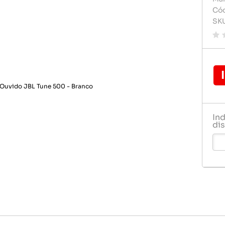
Carregador de celular
Carregado
Cód
Pilhas e 
SK
Celulares e acessórios
Cartão d
Rádio rel
Dvd play
Relogio
Fontes
Gps
Pendrive
In
Pilha
dis
Pilhas e 
Rádio rel
Relogio