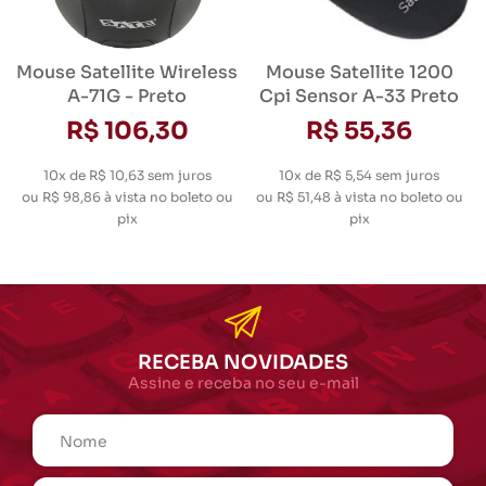
Mouse Satellite Wireless
Mouse Satellite 1200
A-71G - Preto
Cpi Sensor A-33 Preto
R$ 106,30
R$ 55,36
10x de R$ 10,63
sem juros
10x de R$ 5,54
sem juros
ou
R$ 98,86
à vista no boleto ou
ou
R$ 51,48
à vista no boleto ou
pix
pix
RECEBA NOVIDADES
Assine e receba no seu e-mail