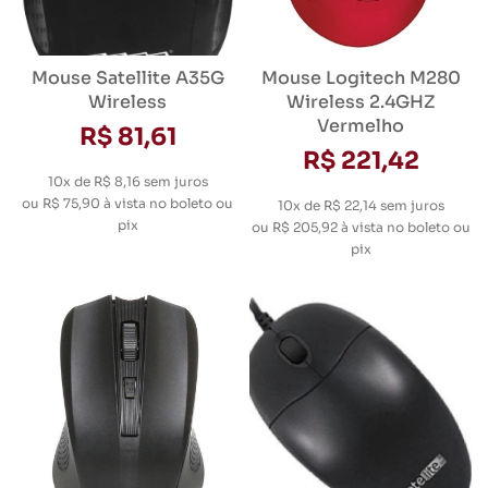
Mouse Satellite A35G
Mouse Logitech M280
Wireless
Wireless 2.4GHZ
Vermelho
R$ 81,61
R$ 221,42
10x de R$ 8,16
sem juros
ou
R$ 75,90
à vista no boleto ou
10x de R$ 22,14
sem juros
pix
ou
R$ 205,92
à vista no boleto ou
pix