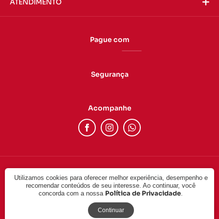
ATENDIMENTO
Pague com
Segurança
Acompanhe
Utilizamos cookies para oferecer melhor experiência, desempenho e
© 2022 - DUAS CABEÇAS LTDA. CNPJ: 24.757.092/0001-17. Todos
recomendar conteúdos de seu interesse. Ao continuar, você
os direitos reservados.
Política de Privacidade
concorda com a nossa
.
Continuar