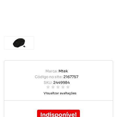
Marca:
Mtek
Código no site:
2167757
SKU:
2449984
Visualizar avaliações
Indisponível