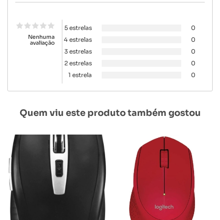
5 estrelas
0
Nenhuma
4 estrelas
0
avaliação
3 estrelas
0
2 estrelas
0
1 estrela
0
Quem viu este produto também gostou